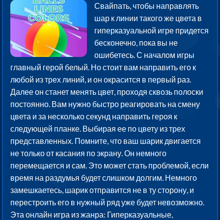
Свайпать, чтобы направлять
шар к линии такого же цвета в
гиперказуальной игре придется
бесконечно, пока вы не
ошибетесь. С началом игры
главный герой белый. Но стоит вам направить его к
любой из трех линий, и он окрасится в первый раз.
Далее он станет менять цвет, проходя сквозь полоски
постоянно. Вам нужно быстро реагировать на смену
цвета и за несколько секунд направить героя к
следующей планке. Выбирая ее по цвету из трех
представленных. Помните, что ваш шарик двигается
не только от касания по экрану. Он немного
перемещается и сам. Это может стать проблемой, если
время на раздумья будет слишком долгим. Немного
замешкаетесь, шарик отправится не в ту сторону, и
перестроить его в нужный ряд уже будет невозможно.
Эта онлайн игра из жанра: Гиперказуальные,