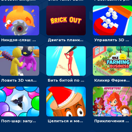
Ниндзя-слэш: запускай оружие по целям и становись мастером сюрикенов
Двигать планку и бить шариком по цветным блокам - гиперказуальная
Управлять 3D магнитом, чтобы собирать фигуры и сбрасывать в пропасть
Ловить 3D человечком своего цвета и собирать драгоценности - гиперказуалка
Бить битой по шарику, чтобы сбивать кубики с буквами на пути к финишу - 3D
Кликер Фермерский бизнес: расти овощи, чтобы богатеть
Поп-шар: запускать колючку, чтобы лопать воздушные шарики
Целиться и метать топор в 3D мишени
Приключения Клуба Винкс: менять дорожки, чтобы собирать кристаллы