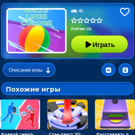
41
Рейтинг: (0)
Играть
Описание игры
Похожие игры
Боевой симулятор 3D: повтори позу рыцаря и победи врага
Стэк-твист 3D: тапай по шарику, чтобы разбивать платформы
Расставлять резиновые кубики, чтобы делать поп-ит - гиперказуальные