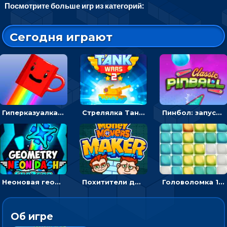
Посмотрите больше игр из категорий:
Сегодня играют
Гиперказуалка Летающая чашка кофе: двигаться и собирать кубики сахара
Стрелялка Танковые войны: бить по танку врага, чтобы уничтожить зло
Пинбол: запускать шарик, чтобы выбивать очки
Неоновая геометрия: прыгай через препятствия и собирай шары
Похитители денег: управляйте друзьями и соберите все мешки с долларами
Головоломка 10х10
Об игре