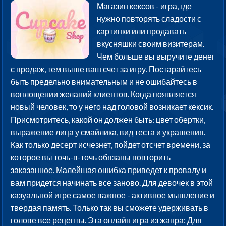
Магазин кексов - игра, где
нужно повторять сладости с
картинки или продавать
вкусняшки своим визитерам.
Чем больше вы выручите денег
с продаж, тем выше ваш счет за игру. Постарайтесь
быть предельно внимательным и не ошибайтесь в
воплощении желаний клиентов. Когда появляется
новый человек, то у него над головой возникает кексик.
Присмотритесь, какой он должен быть: цвет обертки,
выражение лица у смайлика, вид теста и украшения.
Как только десерт исчезнет, пойдет отсчет времени, за
которое вы точь-в-точь обязаны повторить
заказанное. Малейшая ошибка приведет к провалу и
вам придется начинать все заново. Для девочек в этой
казуальной игре самое важное - активное мышление и
твердая память. Только так вы сможете удерживать в
голове все рецепты. Эта онлайн игра из жанра: Для