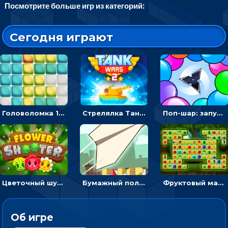
Посмотрите больше игр из категорий:
Сегодня играют
Головоломка 10х10
Стрелялка Танковые войны: бить по танку врага, чтобы уничтожить зло
Поп-шар: запускать колючку, чтобы лопать воздушные шарики
Цветочный шутер: стрелять пчелками по цветам
Бумажный полет: бросай самолетик и собери бонусы
Фруктовый маджонг - найти одинаковые плитки головоломки
Об игре