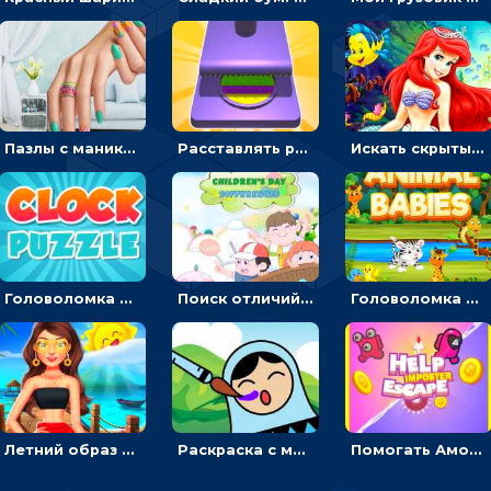
Пазлы с маникюром: собери идеальный рисунок для ногтей
Расставлять резиновые кубики, чтобы делать поп-ит - гиперказуальные
Искать скрытый алфавит на картинках с мультяшными героями - головоломка для детей
Головоломка с часами для детей: читать время по циферблату
Поиск отличий на картинках с детьми - головоломка
Головоломка Звери-малыши: открывай карточки по очереди, чтобы найти одинаковые
Летний образ для подруг: переодевать девочек для прогулки
Раскраска с матрешками для девочек
Помогать Амонг Ас бежать из комнаты через преграды - приключения