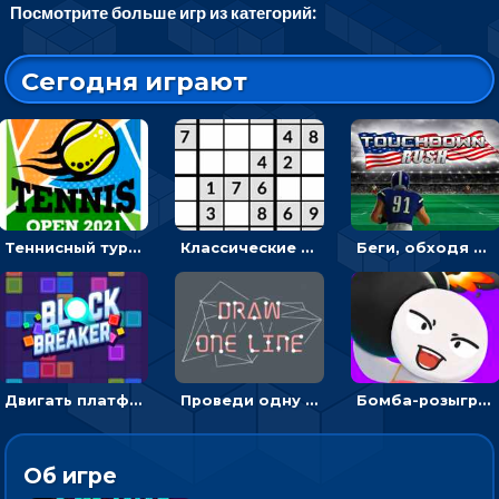
Посмотрите больше игр из категорий:
Сегодня играют
Теннисный турнир: подавать или отбивать шарик ракеткой
Классические судоку: реши 30 уровней головоломки
Беги, обходя соперников и собирай бонусы - американский футбол
Двигать платформу и отбивать мячики или ловить бонусы
Проведи одну линию и повтори фигуру - головоломка
Бомба-розыгрыш: передавай и беги – 3D гиперказуалка
Об игре