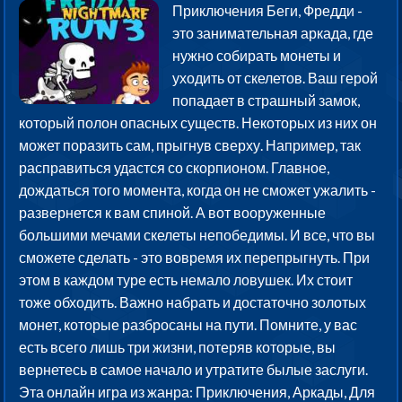
Приключения Беги, Фредди -
это занимательная аркада, где
нужно собирать монеты и
уходить от скелетов. Ваш герой
попадает в страшный замок,
который полон опасных существ. Некоторых из них он
может поразить сам, прыгнув сверху. Например, так
расправиться удастся со скорпионом. Главное,
дождаться того момента, когда он не сможет ужалить -
развернется к вам спиной. А вот вооруженные
большими мечами скелеты непобедимы. И все, что вы
сможете сделать - это вовремя их перепрыгнуть. При
этом в каждом туре есть немало ловушек. Их стоит
тоже обходить. Важно набрать и достаточно золотых
монет, которые разбросаны на пути. Помните, у вас
есть всего лишь три жизни, потеряв которые, вы
вернетесь в самое начало и утратите былые заслуги.
Эта онлайн игра из жанра: Приключения, Аркады, Для