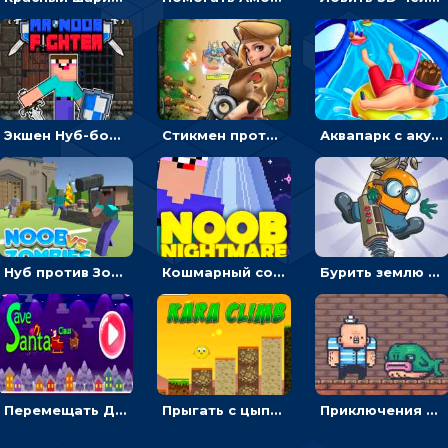
Экшен Нуб-боец: прыгать через препятствия или бить врагов мечом
Стикмен против Зомби: стрелять в зомби и развивать воина
Аквапарк с акулами: жми, чтобы лететь к финишу по волнам
Нуб против Зомби: направлять линию на врага и бить молотом
Кошмарный сон Нуба: балансируй, чтобы выжить
Бурить землю с миньоном, чтобы собирать ископаемые - приключения
Перемещать Деда Мороза с оленями, чтобы стрелять по снеговикам - приключения
Прыгать с цыпленком по столбикам вверх, чтобы собирать время - гиперказуальные
Приключения Пиратские бомбы: собирать взрывчатку, пока не поднялась вода