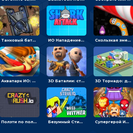
Танковый баттл: расставлять машины или бить противника - мультиплеер
ИО Нападение акулы: плыть, чтобы есть людей
Скользкая змея ИО: ползти или собирать еду
Аквапарк ИО: двигаться по трубе, обгонять соперников и избегать преград
3D Баталии: стрелять по врагам, чтобы становится сильнее – ИО
3D Торнадо: двигаться и поглощать все вокруг - ИО
Ползти по полю, чтобы протыкать соперника - ИО
Безумный Стив ИО: расти, чтобы сражаться с врагами
Супергерой ИО: бить врагов, чтобы превращаться