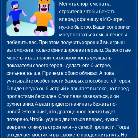
Менять спортсмена на
строителя, чтобы бежать
вперед к финишу в ИО-игре,
нужно быстро. Ваши соперники
могут оказаться смышленее и
победить вас. При этом получить хороший выигрыш
вы сможете, только финишировав первым. За золотые
монеты у вас появится возможность улучшать
показатели своего героя - делать его быстрее,
сильнее, выше. Причем в обоих обликах. А пока
учитывайте особенности базовых способностей героя.
В виде бегуна он быстрый и прыгает высоко, но перед
пропастями бессилен. Стоит вам зазеваться, и он
рухнет вниз. А вам придется начинать бежать по-
новой. Это значит, что драгоценное время будет
потеряно. Чтобы удачно двигаться вперед, нужно
вовремя кликнуть строителя - у самой пропасти. Тогда
он сделает мостик, и вы сможете продолжить путь. Но