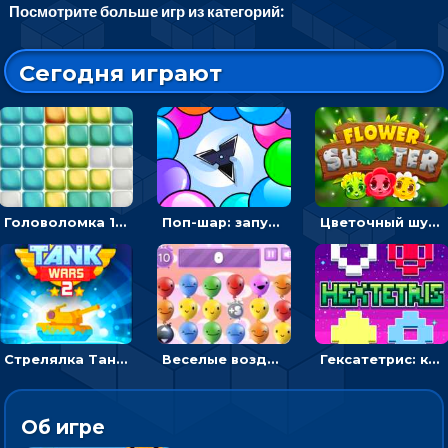
Посмотрите больше игр из категорий:
Сегодня играют
Головоломка 10х10
Поп-шар: запускать колючку, чтобы лопать воздушные шарики
Цветочный шутер: стрелять пчелками по цветам
Стрелялка Танковые войны: бить по танку врага, чтобы уничтожить зло
Веселые воздушные шары: соедини одноцветные в линию
Гексатетрис: кидать блок, чтобы складывать три в ряд - головоломка
Об игре