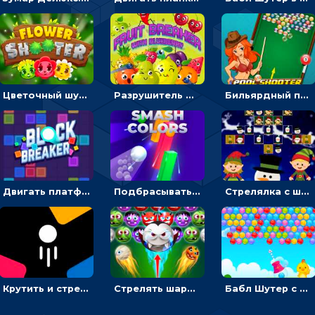
Цветочный шутер: стрелять пчелками по цветам
Разрушитель фруктов: стрелять ягодами по ананасам
Бильярдный пул: стрелять шариками, чтобы взрывать одинаковые
Двигать платформу и отбивать мячики или ловить бонусы
Подбрасывать мяч, чтобы провести через цветную преграду
Стрелялка с шариками по рождественским эльфам
Крутить и стрелять по фигурам с цифрами - стрелялка шариками
Стрелять шариками-монстрами и выбивать конфеты
Бабл Шутер с утенком: бросать цветные шарики на полянке