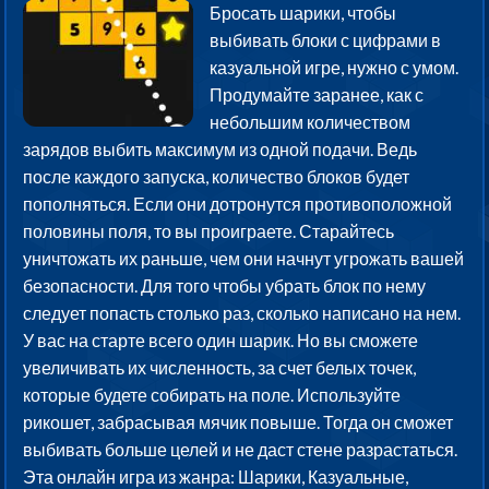
Бросать шарики, чтобы
выбивать блоки с цифрами в
казуальной игре, нужно с умом.
Продумайте заранее, как с
небольшим количеством
зарядов выбить максимум из одной подачи. Ведь
после каждого запуска, количество блоков будет
пополняться. Если они дотронутся противоположной
половины поля, то вы проиграете. Старайтесь
уничтожать их раньше, чем они начнут угрожать вашей
безопасности. Для того чтобы убрать блок по нему
следует попасть столько раз, сколько написано на нем.
У вас на старте всего один шарик. Но вы сможете
увеличивать их численность, за счет белых точек,
которые будете собирать на поле. Используйте
рикошет, забрасывая мячик повыше. Тогда он сможет
выбивать больше целей и не даст стене разрастаться.
Эта онлайн игра из жанра: Шарики, Казуальные,