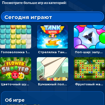
Посмотрите больше игр из категорий:
Сегодня играют
Головоломка 10х10
Стрелялка Танковые войны: бить по танку врага, чтобы уничтожить зло
Поп-шар: запускать колючку, чтобы лопать воздушные шарики
Цветочный шутер: стрелять пчелками по цветам
Бумажный полет: бросай самолетик и собери бонусы
Фруктовый маджонг - найти одинаковые плитки головоломки
Об игре