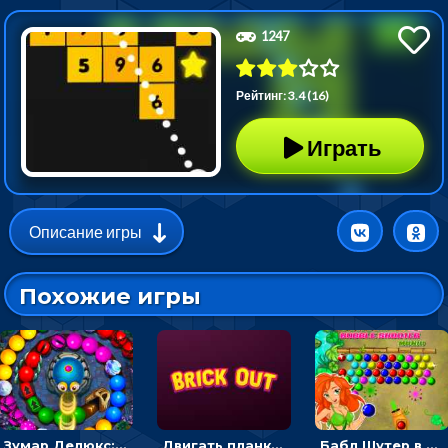
1247
Рейтинг: 3.4 (16)
Играть
Описание игры
Похожие игры
Зумар Делюкс: бросай шарики с черепашкой, чтобы остановить очередь
Двигать планку и бить шариком по цветным блокам - гиперказуальная
Бабл Шутер в джунглях: стрелять шариками по цветным целям