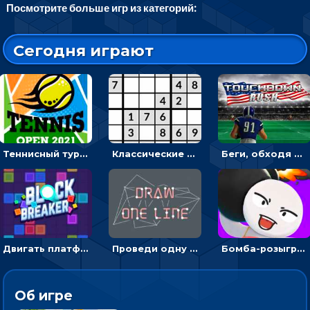
Посмотрите больше игр из категорий:
Сегодня играют
Теннисный турнир: подавать или отбивать шарик ракеткой
Классические судоку: реши 30 уровней головоломки
Беги, обходя соперников и собирай бонусы - американский футбол
Двигать платформу и отбивать мячики или ловить бонусы
Проведи одну линию и повтори фигуру - головоломка
Бомба-розыгрыш: передавай и беги – 3D гиперказуалка
Об игре