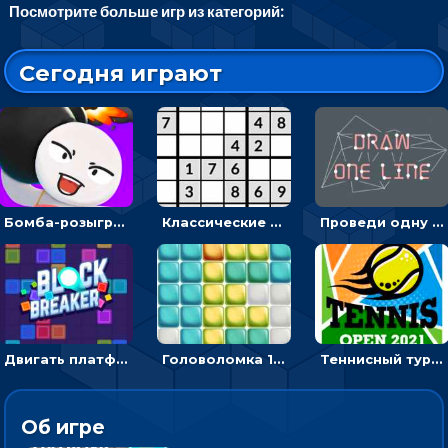
Посмотрите больше игр из категорий:
Сегодня играют
Бомба-розыгрыш: передавай и беги – 3D гиперказуалка
Классические судоку: реши 30 уровней головоломки
Проведи одну линию и повтори фигуру - головоломка
Двигать платформу и отбивать мячики или ловить бонусы
Головоломка 10х10
Теннисный турнир: подавать или отбивать шарик ракеткой
Об игре