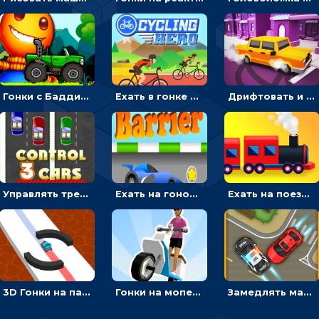
Гонки с Бадди: ехать на джипе и собирать монеты
Ехать в гонке на велосипедах через трамплины к финишу на скорость - спортивные
Дрифтовать и парковаться на городской трассе - гонки
Управлять тремя машинками в разных рядах на трассе - гонки
Ехать на гоночной машине, чтобы обходить преграды и собирать звезды - для мальчиков
Ехать на поезде, через препятствия и собирать пассажиров - для мальчиков
3D Гонки на паровозике: ехать по линии или обходить преграды
Гонки на мопеде с курьером: менять полосы движения, чтобы собирать деньги
Замедлять машины, чтобы избегать аварии - городские гонки