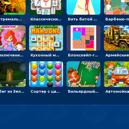
Экстремальные пазлы с квадроциклами: собирать крутые тачки
Классический маджонг на время: находить пары одинаковых плиток, чтобы расчищать поле
Бить битой по шарику, чтобы сбивать кубики с буквами на пути к финишу - 3D
Приключения Клуба Винкс: менять дорожки, чтобы собирать кристаллы
Кухонный маджонг: соединять пары посуды и расчищать поле
Блокскейп-головоломка: двигать блоки, чтобы достать элемент со звездой
Побег из Зеленого парка: решай ребусы, чтобы выбраться на свободу
Сортер с цветными шариками: размещать в колбах по цвету
Бильярдный пул: стрелять шариками, чтобы взрывать одинаковые