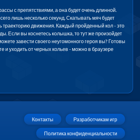
рассы с препятствиями, а она будет очень длинной.
всего лишь несколько секунд. Скатывать мяч будет
ть траекторию движения. Каждый пройденный кол - это
ды. Если вы коснетесь колышка, то тут же произойдет
сможете завести своего неугомонного героя вы? Готовы
е и уходить от черных кольев - можно в браузере
Контакты
Разработчикам игр
Политика конфиденциальности