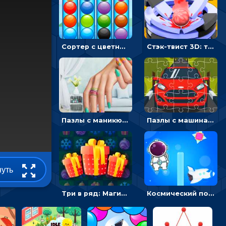
Сортер с цветными шариками: размещать в колбах по цвету
Стэк-твист 3D: тапай по шарику, чтобы разбивать платформы
Пазлы с маникюром: собери идеальный рисунок для ногтей
Пазлы с машинами Форд: собирать картинки и открывать новые
нуть
Три в ряд: Магические рождественские драгоценности
Космический побег: двигать космонавта, чтобы попасть к кораблю