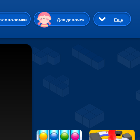
ию
оловоломки
Для девочек
Еще
3D
Приключения
Три в ряд
Пазлы
На двоих
Раскраски
Карточные
Драки
р Кот
Майнкрафт