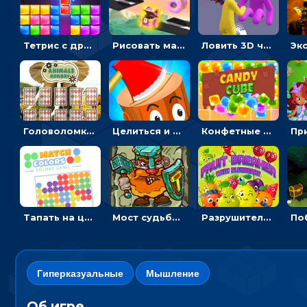
Тетрис с драгоценными камнями: расставляй блоки, чтобы получить линию - головоломка
Рисовать машину и выигрывать гонку - для мальчиков
Ловить 3D человечком своего цвета и собирать драгоценности - гиперказуалка
Головоломка с животными: переворачивать карточки, чтобы находить пару
Целиться и метать топор в 3D мишени
Конфетные кубики: двигать сладости в сторону, чтобы стрелять по целям
Тапать на цветные точки, чтобы взрывать одинаковые - три в ряд
Мост судьбы: прыгать по платформам и бить молотом орков
Разрушитель фруктов: стрелять ягодами по ананасам
Гиперказуальные
Мышление
Об игре