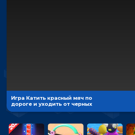
Игра Катить красный мяч по
дороге и уходить от черных
кольев