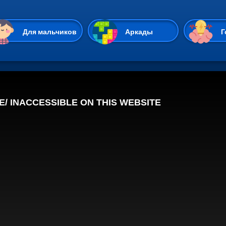
Перейти к основному содержан
Для мальчиков
Аркады
Г
Казуальные
Веселые
Стрелялки
Спортивные
Гонки
Unity
Экшены
Мультиплеер
Симуляторы
Стратегии
ИО
Пасьянс
Леди Баг и Супе