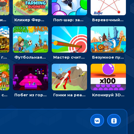
Барбекю-пикник: искать скрытые предметы на картинках - головоломка
Кликер Фермерский бизнес: расти овощи, чтобы богатеть
Поп-шар: запускать колючку, чтобы лопать воздушные шарики
Веревочный мастер: двигай узелки и развязывай их
Армейские грузовики в пазлах: собери военную машину
Футбольная ферма: бей по мячу, чтобы забивать в ворота и ловить звезды
Мастер считать стрелы: увеличивать запас, чтобы поразить больше целей
Безумное путешествие друзей по миру: собирать пазлы из фото с животными
Автомойка со скрытыми звездами: ищи на время
Побег из горной деревни: решай головоломки, чтобы открыть ворота
Гонки на реактивном ранце: избегать преград, чтобы лететь к финишу
Клонируй 3D шарики и сливай их в воронку