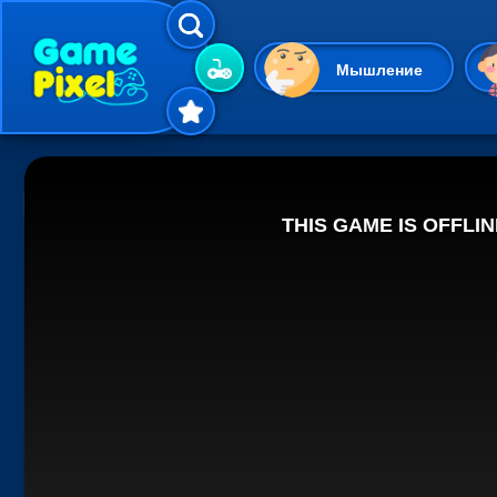
Мышление
Гиперказуальные
Одевалки
Шарики
Маджонг
Кликеры