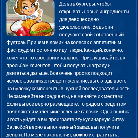
Делать бургеры, чтобы
открывать новые ингредиенты,
для девочек одно
удовольствие. Ведь они
получают свой собственный
фудтрак. Причем в домик на колесах с аппетитным
фастфудом постоянно идут люди. Каждый, конечно,
хочет что-то свое оригинальное. Прислушивайтесь к
просьбам клиентов, чтобы получать награду и
двигаться дальше. Все очень просто: подходит
человек, возникает рецепт-желание, вы складываете
на булочку компоненты в нужной последовательности.
Не заменяйте ингредиенты, не меняйте их местами.
Если вы все верно размещаете, то рядом с рецептом
появляются маленькие зеленые галочки. Одна ошибка
и гость уйдет, а вы проиграете эту кулинарную битву.
За любой верно выполненный заказ, вы получите
деньги. По мере накопления, можно их тратить на