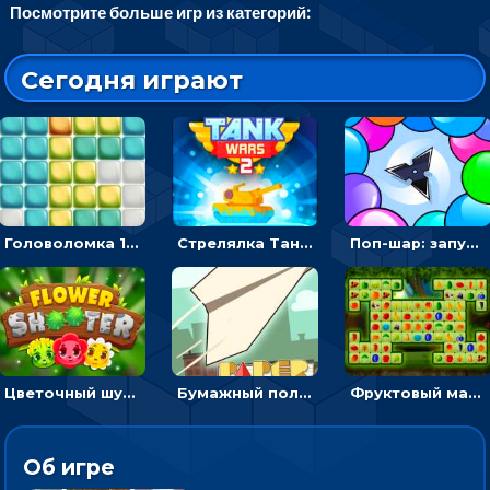
Посмотрите больше игр из категорий:
Сегодня играют
Головоломка 10х10
Стрелялка Танковые войны: бить по танку врага, чтобы уничтожить зло
Поп-шар: запускать колючку, чтобы лопать воздушные шарики
Цветочный шутер: стрелять пчелками по цветам
Бумажный полет: бросай самолетик и собери бонусы
Фруктовый маджонг - найти одинаковые плитки головоломки
Об игре