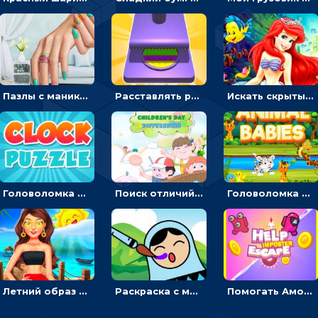
Пазлы с маникюром: собери идеальный рисунок для ногтей
Расставлять резиновые кубики, чтобы делать поп-ит - гиперказуальные
Искать скрытый алфавит на картинках с мультяшными героями - головоломка для детей
Головоломка с часами для детей: читать время по циферблату
Поиск отличий на картинках с детьми - головоломка
Головоломка Звери-малыши: открывай карточки по очереди, чтобы найти одинаковые
Летний образ для подруг: переодевать девочек для прогулки
Раскраска с матрешками для девочек
Помогать Амонг Ас бежать из комнаты через преграды - приключения