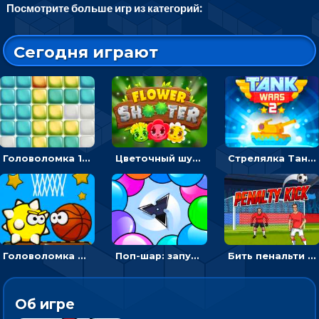
Посмотрите больше игр из категорий:
Сегодня играют
Головоломка 10х10
Цветочный шутер: стрелять пчелками по цветам
Стрелялка Танковые войны: бить по танку врага, чтобы уничтожить зло
Головоломка Невероятный баскетбол: проложить путь и отправить мяч в корзину
Поп-шар: запускать колючку, чтобы лопать воздушные шарики
Бить пенальти по воротам или мишеням - спортивная аркада
Об игре