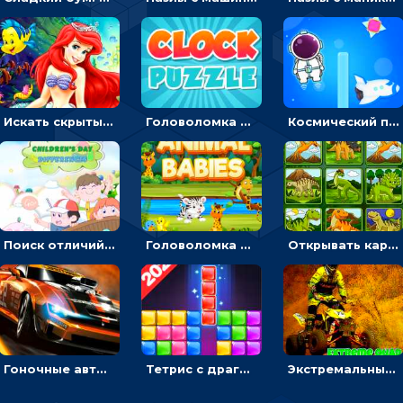
Искать скрытый алфавит на картинках с мультяшными героями - головоломка для детей
Головоломка с часами для детей: читать время по циферблату
Космический побег: двигать космонавта, чтобы попасть к кораблю
Поиск отличий на картинках с детьми - головоломка
Головоломка Звери-малыши: открывай карточки по очереди, чтобы найти одинаковые
Открывать картинки с динозаврами и складывать в пары по памяти - головоломка
Гоночные авто в пазлах: разбей картинку и собери снова
Тетрис с драгоценными камнями: расставляй блоки, чтобы получить линию - головоломка
Экстремальные пазлы с квадроциклами: собирать крутые тачки