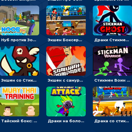
Нуб против Зомби: направлять линию на врага и бить молотом
Экшен Боксерский боец: менять сторону, чтобы бить противников
Драки Стикмена с призраками: бить мечом или уходить от подземных кольев
Экшен со Стикменом: Драка с рисованными чертиками
Экшен с самураем: бежать или бить демонов кинжалом
Стикмен Воин фаталити: подбрасывать куклу и драться
Тайский бокс: драки с деревом
Драки на болоте: бежать или бить монстров и роботов
Драка со стикменом: бить врагов по очереди лопатой