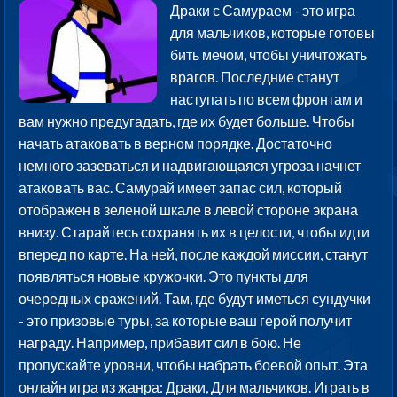
Драки с Самураем - это игра
для мальчиков, которые готовы
бить мечом, чтобы уничтожать
врагов. Последние станут
наступать по всем фронтам и
вам нужно предугадать, где их будет больше. Чтобы
начать атаковать в верном порядке. Достаточно
немного зазеваться и надвигающаяся угроза начнет
атаковать вас. Самурай имеет запас сил, который
отображен в зеленой шкале в левой стороне экрана
внизу. Старайтесь сохранять их в целости, чтобы идти
вперед по карте. На ней, после каждой миссии, станут
появляться новые кружочки. Это пункты для
очередных сражений. Там, где будут иметься сундучки
- это призовые туры, за которые ваш герой получит
награду. Например, прибавит сил в бою. Не
пропускайте уровни, чтобы набрать боевой опыт. Эта
онлайн игра из жанра: Драки, Для мальчиков. Играть в