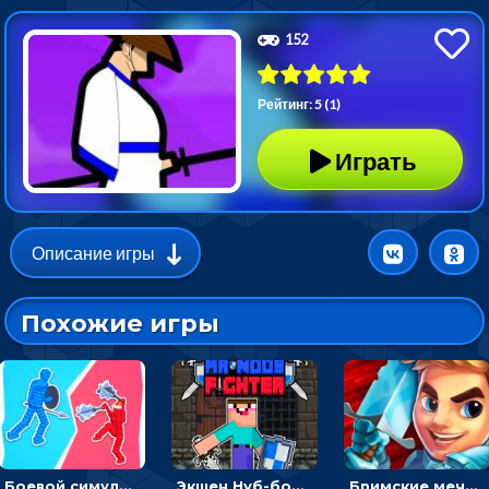
152
Рейтинг: 5 (1)
Играть
Описание игры
Похожие игры
Боевой симулятор 3D: повтори позу рыцаря и победи врага
Экшен Нуб-боец: прыгать через препятствия или бить врагов мечом
Бримские мечи: бежать через преграды, бить врагов и собирать монеты