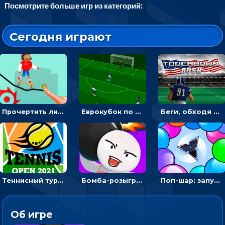
Посмотрите больше игр из категорий:
Сегодня играют
Прочертить линию, чтобы проехать на скейте, через преграды к финишу - для мальчиков
Еврокубок по футболу 2021 в 3D: пасуй мяч и бей по воротам соперника
Беги, обходя соперников и собирай бонусы - американский футбол
Теннисный турнир: подавать или отбивать шарик ракеткой
Бомба-розыгрыш: передавай и беги – 3D гиперказуалка
Поп-шар: запускать колючку, чтобы лопать воздушные шарики
Об игре