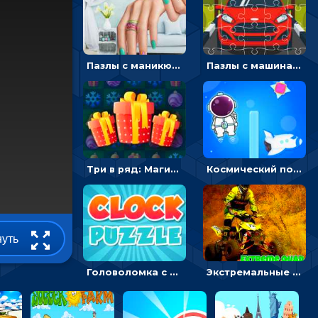
Пазлы с маникюром: собери идеальный рисунок для ногтей
Пазлы с машинами Форд: собирать картинки и открывать новые
Три в ряд: Магические рождественские драгоценности
Космический побег: двигать космонавта, чтобы попасть к кораблю
нуть
Головоломка с часами для детей: читать время по циферблату
Экстремальные пазлы с квадроциклами: собирать крутые тачки