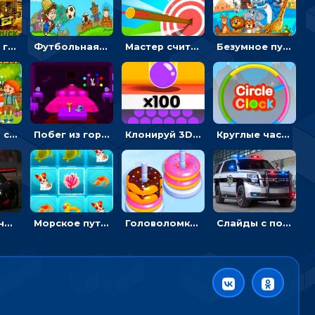
Армейские грузовики в пазлах: собери военную машину
Футбольная ферма: бей по мячу, чтобы забивать в ворота и ловить звезды
Мастер считать стрелы: увеличивать запас, чтобы поразить больше целей
Безумное путешествие друзей по миру: собирать пазлы из фото с животными
Автомойка со скрытыми звездами: ищи на время
Побег из горной деревни: решай головоломки, чтобы открыть ворота
Клонируй 3D шарики и сливай их в воронку
Круглые часы: ловить цветную стрелку в одинаковом участке циферблата
Пазлы с гоночными автомобилями: собери свой болид по частям
Морское путешествие: двигай блоки, чтобы соединять одинаковые по три в ря
Головоломка Сортер пончиков: двигать и соединять по цвету
Слайды с полицейскими машинами: перемещать пазлы, чтобы собрать картинку