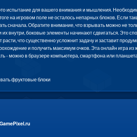
это испытание для вашего внимания и мышления. Необходим
итоге на игровом поле не осталось непарных блоков. Если так
ть сначала. Обратите внимание, что взрывать можно не тольк
 их внутри, боковые элементы начинают сдвигаться. Это сп
 расти, что существенно усложнит задачу и заставит проду
рохождение и получить максимум очков. Эта онлайн игра из
ать - можно в браузере компьютера, смартфона или планшета
ывать фруктовые блоки
GamePixel.ru