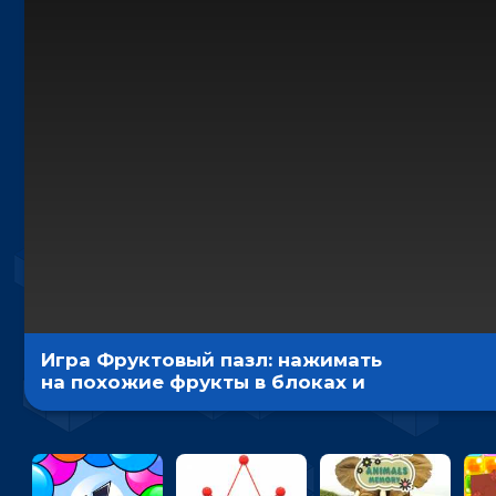
Игра Фруктовый пазл: нажимать
на похожие фрукты в блоках и
уничтожать