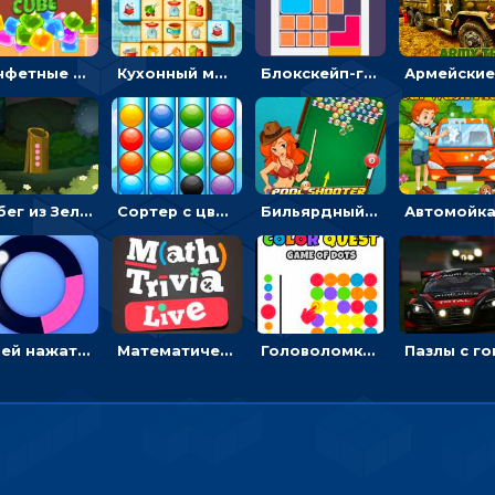
Конфетные кубики: двигать сладости в сторону, чтобы стрелять по целям
Кухонный маджонг: соединять пары посуды и расчищать поле
Блокскейп-головоломка: двигать блоки, чтобы достать элемент со звездой
Побег из Зеленого парка: решай ребусы, чтобы выбраться на свободу
Сортер с цветными шариками: размещать в колбах по цвету
Бильярдный пул: стрелять шариками, чтобы взрывать одинаковые
Успей нажать: кликай, чтобы попасть в цветной сектор круга
Математическая викторина мультиплеер: решать примеры на время
Головоломка Цветной квест: тапай по цветным точкам и перекрашивай поле