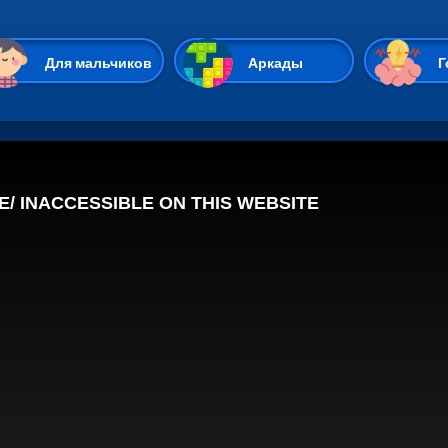
Перейти к основному содержан
Для мальчиков
Аркады
Г
Казуальные
Веселые
Стрелялки
Спортивные
Гонки
Unity
Экшены
Мультиплеер
Симуляторы
Стратегии
ИО
Пасьянс
Леди Баг и Супе