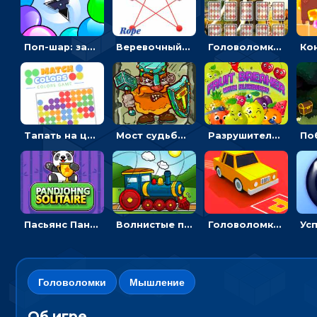
Поп-шар: запускать колючку, чтобы лопать воздушные шарики
Веревочный мастер: двигай узелки и развязывай их
Головоломка с животными: переворачивать карточки, чтобы находить пару
Тапать на цветные точки, чтобы взрывать одинаковые - три в ряд
Мост судьбы: прыгать по платформам и бить молотом орков
Разрушитель фруктов: стрелять ягодами по ананасам
Пасьянс Панджонг: собирать карты по порядку, чтобы очистить поле
Волнистые пазлы с транспортом: собирай картинку из частей
Головоломка Парк-стоянка: рисовать линии, чтобы парковать машины
Головоломки
Мышление
Об игре