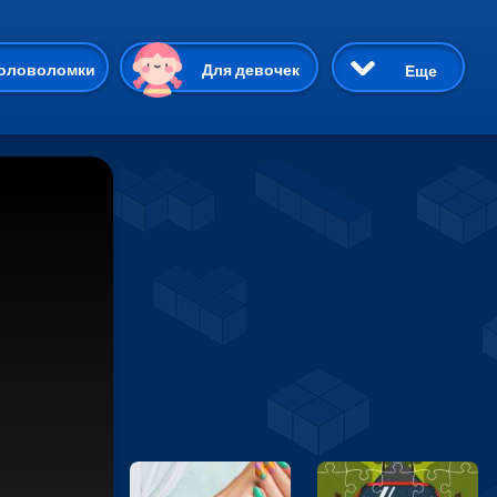
ию
оловоломки
Для девочек
Еще
3D
Приключения
Три в ряд
Пазлы
На двоих
Раскраски
Карточные
Драки
р Кот
Майнкрафт