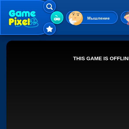
Мышление
Гиперказуальные
Одевалки
Шарики
Маджонг
Кликеры