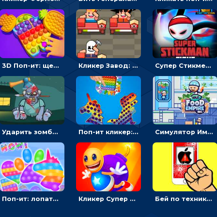
3D Поп-ит: щелкать пузыри, чтобы открывать новый антистресс
Кликер Завод: нанимать сотрудников и богатеть
Супер Стикмен Бой: бей, чтобы побеждать соперника - кликер
Ударить зомби и взорвать - веселый кликер
Поп-ит кликер: нажимать или переворачивать
Симулятор Империя еды: выращивать овощи, чтобы развивать бизнес
Поп-ит: лопать шарики, чтобы менять формы антистресса
Кликер Супер Бадди: бей, чтобы трусить монеты
Бей по технике, чтобы снять стресс – кликер