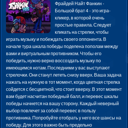
Фрайдей Найт Фанкин -
Большой брат 4 - это игра-
кликер, в которой очень
простые правила. Следует
кликать на стрелки, чтобы
играть музыку и побеждать своего оппонента. В
начале тура шкала победы поделена пополам между
вами и виртуальным противником. Чтобы его
победить, нужно верно воссоздать музыку по
имеющимся нотам. Последними у вас выступают
стрелочки. Они станут лететь снизу вверх. Ваша задача
нажать на нужную в тот момент, когда цветная стрелка
сойдется с бесцветной, что стоит вверху. В этот момент
вам будет насчитан победный балл, и перевес шкалы
победы начнется на вашу сторону. Каждый неверный
выбор повлечет за собой перевес в пользу
противника. Попробуйте отобрать у него все шансы на
победу. Для этого важно быть предельно