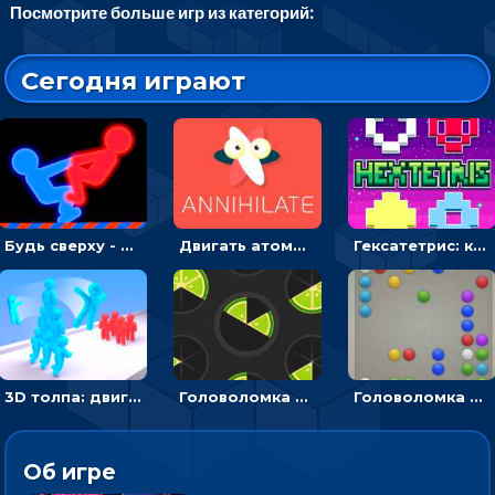
Посмотрите больше игр из категорий:
Сегодня играют
Будь сверху - борись с другом и выигрывай
Двигать атомы, чтобы соединить – головоломка
Гексатетрис: кидать блок, чтобы складывать три в ряд - головоломка
3D толпа: двигаться и собирать цветных человечков
Головоломка Ломтики: уложи фрагменты и получи круг
Головоломка Линии: собери шарики в ряд из 5
Об игре