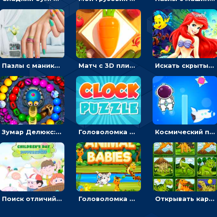
Пазлы с маникюром: собери идеальный рисунок для ногтей
Матч с 3D плитками: раскладывать одинаковые предметы в окошки по три в ряд
Искать скрытый алфавит на картинках с мультяшными героями - головоломка для детей
Зумар Делюкс: бросай шарики с черепашкой, чтобы остановить очередь
Головоломка с часами для детей: читать время по циферблату
Космический побег: двигать космонавта, чтобы попасть к кораблю
Поиск отличий на картинках с детьми - головоломка
Головоломка Звери-малыши: открывай карточки по очереди, чтобы найти одинаковые
Открывать картинки с динозаврами и складывать в пары по памяти - головоломка