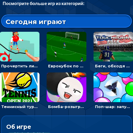
Посмотрите больше игр из категорий:
Сегодня играют
Прочертить линию, чтобы проехать на скейте, через преграды к финишу - для мальчиков
Еврокубок по футболу 2021 в 3D: пасуй мяч и бей по воротам соперника
Беги, обходя соперников и собирай бонусы - американский футбол
Теннисный турнир: подавать или отбивать шарик ракеткой
Бомба-розыгрыш: передавай и беги – 3D гиперказуалка
Поп-шар: запускать колючку, чтобы лопать воздушные шарики
Об игре