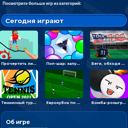
Посмотрите больше игр из категорий:
Сегодня играют
Прочертить линию, чтобы проехать на скейте, через преграды к финишу - для мальчиков
Поп-шар: запускать колючку, чтобы лопать воздушные шарики
Беги, обходя соперников и собирай бонусы - американский футбол
Теннисный турнир: подавать или отбивать шарик ракеткой
Еврокубок по футболу 2021 в 3D: пасуй мяч и бей по воротам соперника
Бомба-розыгрыш: передавай и беги – 3D гиперказуалка
Об игре