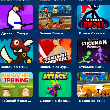
Драки с Самураем: бить мечом, чтобы уничтожать врагов
Экшен Боксерский боец: менять сторону, чтобы бить противников
Драки Стикмена с призраками: бить мечом или уходить от подземных кольев
Экшен со Стикменом: Драка с рисованными чертиками
Экшен с самураем: бежать или бить демонов кинжалом
Стикмен Воин фаталити: подбрасывать куклу и драться
Тайский бокс: драки с деревом
Драки на болоте: бежать или бить монстров и роботов
Драка со стикменом: бить врагов по очереди лопатой