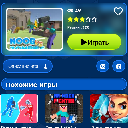
209
Рейтинг: 3 (3)
Играть
Описание игры
Похожие игры
Боевой симулятор 3D: повтори позу рыцаря и победи врага
Экшен Нуб-боец: прыгать через препятствия или бить врагов мечом
Бримские мечи: бежать через преграды, бить врагов и собирать монеты