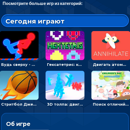
Посмотрите больше игр из категорий:
Сегодня играют
Будь сверху - борись с другом и выигрывай
Гексатетрис: кидать блок, чтобы складывать три в ряд - головоломка
Двигать атомы, чтобы соединить – головоломка
Стритбол Джем - спортивный бросок мяча в кольцо
3D толпа: двигаться и собирать цветных человечков
Поиск отличий на картинках с детьми - головоломка
Об игре