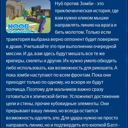
Нуб против Зомби - это
приключенческая история, где
вам нужно кликом мышки
направлять линию на врага и
бить молотом. Только если
траектория выбрана верно оппонент будет повержен
в драке. Учитывайте это при выполнении очередной
миссии. И да, вам здесь будут мешать все те же
криперы, скелеты и другие. Их нужно умело обходить
либо использовать, как возможность для рикошета. А
пока зомби наступают по всем фронтам. Пока они
приходят только по одному, но вскоре их будут
полчища. Поэтому для мальчиков важно сразу
готовиться к эпической битве. Усложняют достижение
цели и стены, прочие кубовидные элементы. Они
прерывают вашу линию, но всегда остается
возможность одолеть зло. Для удара нужно не просто
направить линию, но и подтвердить его кнопкой Батл -