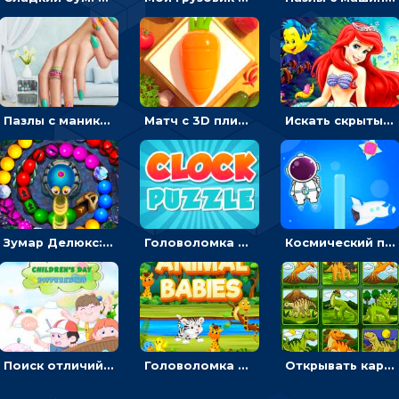
Пазлы с маникюром: собери идеальный рисунок для ногтей
Матч с 3D плитками: раскладывать одинаковые предметы в окошки по три в ряд
Искать скрытый алфавит на картинках с мультяшными героями - головоломка для детей
Зумар Делюкс: бросай шарики с черепашкой, чтобы остановить очередь
Головоломка с часами для детей: читать время по циферблату
Космический побег: двигать космонавта, чтобы попасть к кораблю
Поиск отличий на картинках с детьми - головоломка
Головоломка Звери-малыши: открывай карточки по очереди, чтобы найти одинаковые
Открывать картинки с динозаврами и складывать в пары по памяти - головоломка