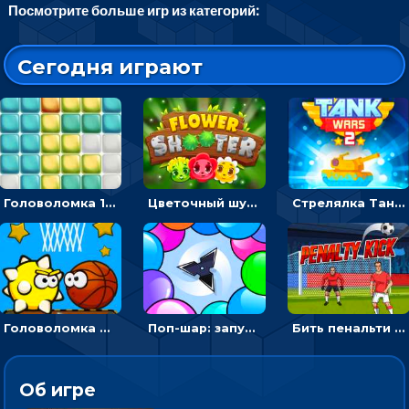
Посмотрите больше игр из категорий:
Сегодня играют
Головоломка 10х10
Цветочный шутер: стрелять пчелками по цветам
Стрелялка Танковые войны: бить по танку врага, чтобы уничтожить зло
Головоломка Невероятный баскетбол: проложить путь и отправить мяч в корзину
Поп-шар: запускать колючку, чтобы лопать воздушные шарики
Бить пенальти по воротам или мишеням - спортивная аркада
Об игре