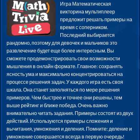
Игра Математическая
викторина мультиплеер
предложит решать примеры на
время с соперником.
Последний выбирается
рандомно, поэтому для девочек и мальчиков это
развлечение будет еще более интересным. Вы
сможете продемонстрировать свои возможности
мышления в онлайн формате. Главное: сохранять
ясность ума и максимально концентрироваться на
процессе решения задач. У каждого игра есть своя
шкала. Она станет заполняться по мере решения
примеров. Чем быстрее и точнее они решены, тем
выше рейтинг и ближе победа. Очень важно
внимательно читать задания. Примеры состоят из двух
действий. Используются примеры сложения и
вычитания, умножения и деления. Помните: деление и
умножение совершается всегда в первую очередь!