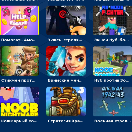
Помогать Амонг Ас бежать из комнаты через преграды - приключения
Экшен-стрелялка по зомби: целиться и попадать в бегущих монстров
Экшен Нуб-боец: прыгать через препятствия или бить врагов мечом
Стикмен против Зомби: стрелять в зомби и развивать воина
Бримские мечи: бежать через преграды, бить врагов и собирать монеты
Нуб против Зомби: направлять линию на врага и бить молотом
Кошмарный сон Нуба: балансируй, чтобы выжить
Стратегия Хранители рощи: расставлять монстров, чтобы охранять камни от врагов
Военная стрелялка в воздухе: лететь и уничтожать истребители