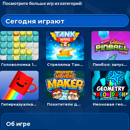
Посмотрите больше игр из категорий:
Сегодня играют
Головоломка 10х10
Стрелялка Танковые войны: бить по танку врага, чтобы уничтожить зло
Пинбол: запускать шарик, чтобы выбивать очки
Гиперказуалка Летающая чашка кофе: двигаться и собирать кубики сахара
Похитители денег: управляйте друзьями и соберите все мешки с долларами
Неоновая геометрия: прыгай через препятствия и собирай шары
Об игре