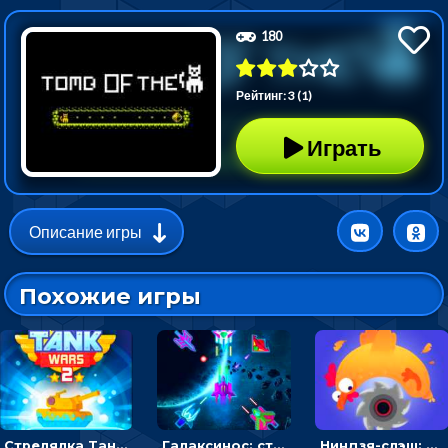
180
Рейтинг: 3 (1)
Играть
Описание игры
Похожие игры
Стрелялка Танковые войны: бить по танку врага, чтобы уничтожить зло
Галаксинос: стрелялка в космосе по врагам
Ниндзя-слэш: запускай оружие по целям и становись мастером сюрикенов