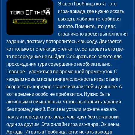
Экшен Гробница кота - это
игра-аркада, где нужно искать
выход в лабиринте, собирая
золото. Помните, что у вас
ограничено время выполнения
задания, поэтому поторопитесь к выходу. Двигается
кот только от стенки до стенки, т.е. остановить его где-
то посерединке не выйдет. Собирать все золото для
прохождения тура совершенно необязательно.
Главное - уложиться во временной промежуток. С
каждым новым испытанием сложность игры станет
возрастать: коридор станет извилистей и длиннее. А
вот времени особо не прибавится. Нужно быть
активным и смышленым, чтобы выполнять задания
без промедлений. Если вы устали, можете нажать
паузу и передохнуть, ведь туры идут без остановки
один за другим. Эта онлайн игра из жанра: Экшены,
Аркады. Играть в Гробница кота: искать выход в