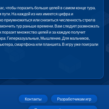
ас, чтобы поразить больше целей в самом конце тура.
 пути. На каждой из них имеется цифра и
ко приумножиться или снизиться численность стрел в
е закончить тур раньше времени. Вам следует размножать
к поразит множество целей и за каждую получит
нра: Гиперказуальные, Мышление, Для мальчиков,
пьютера, смартфона или планшета. В игру уже поиграли
Контакты
Разработчикам игр