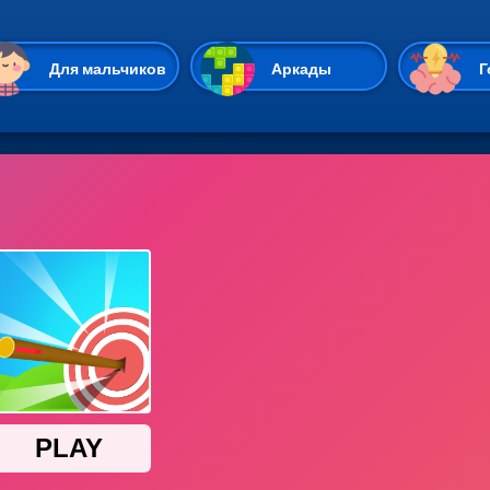
Перейти к основному содержан
Для мальчиков
Аркады
Г
Казуальные
Веселые
Стрелялки
Спортивные
Гонки
Unity
Экшены
Мультиплеер
Симуляторы
Стратегии
ИО
Пасьянс
Леди Баг и Супе