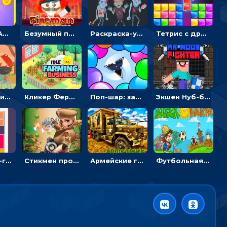
Помогать Амонг Ас бежать из комнаты через преграды - приключения
Безумный пожарный: направлять шланг, чтобы тушить горящие бревна
Раскраска-ужастик: разукрась зомби и скелетов
Тетрис с драгоценными камнями: расставляй блоки, чтобы получить линию - головоломка
Барбекю-пикник: искать скрытые предметы на картинках - головоломка
Кликер Фермерский бизнес: расти овощи, чтобы богатеть
Поп-шар: запускать колючку, чтобы лопать воздушные шарики
Экшен Нуб-боец: прыгать через препятствия или бить врагов мечом
Блокскейп-головоломка: двигать блоки, чтобы достать элемент со звездой
Стикмен против Зомби: стрелять в зомби и развивать воина
Армейские грузовики в пазлах: собери военную машину
Футбольная ферма: бей по мячу, чтобы забивать в ворота и ловить звезды