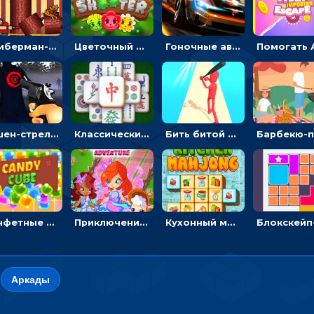
Тимберман-дровосек: меняй сторону и руби дерево
Цветочный шутер: стрелять пчелками по цветам
Гоночные авто в пазлах: разбей картинку и собери снова
Экшен-стрелялка по зомби: целиться и попадать в бегущих монстров
Классический маджонг на время: находить пары одинаковых плиток, чтобы расчищать поле
Бить битой по шарику, чтобы сбивать кубики с буквами на пути к финишу - 3D
Конфетные кубики: двигать сладости в сторону, чтобы стрелять по целям
Приключения Клуба Винкс: менять дорожки, чтобы собирать кристаллы
Кухонный маджонг: соединять пары посуды и расчищать поле
Аркады