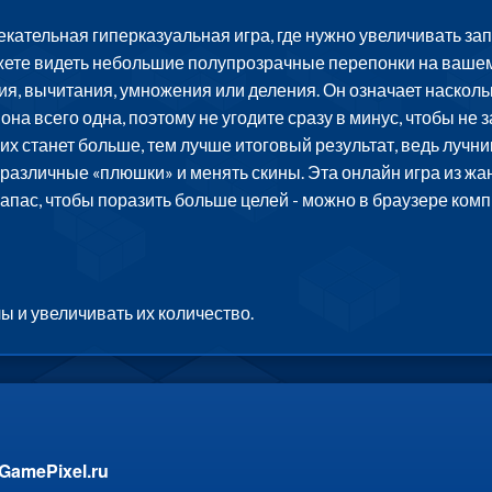
лекательная гиперказуальная игра, где нужно увеличивать зап
ожете видеть небольшие полупрозрачные перепонки на вашем
я, вычитания, умножения или деления. Он означает насколь
 она всего одна, поэтому не угодите сразу в минус, чтобы н
их станет больше, тем лучше итоговый результат, ведь лучни
различные «плюшки» и менять скины. Эта онлайн игра из жа
запас, чтобы поразить больше целей - можно в браузере ком
ы и увеличивать их количество.
GamePixel.ru