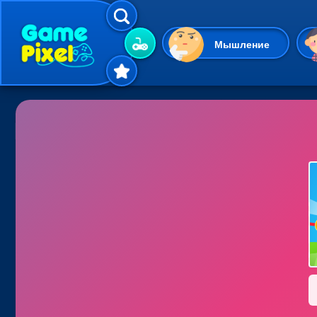
Мышление
Гиперказуальные
Одевалки
Шарики
Маджонг
Кликеры