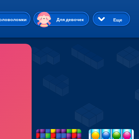
ию
оловоломки
Для девочек
Еще
3D
Приключения
Три в ряд
Пазлы
На двоих
Раскраски
Карточные
Драки
р Кот
Майнкрафт