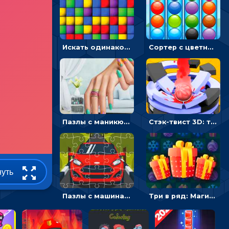
Искать одинаковые блоки и убирать их - головоломка на внимание
Сортер с цветными шариками: размещать в колбах по цвету
Пазлы с маникюром: собери идеальный рисунок для ногтей
Стэк-твист 3D: тапай по шарику, чтобы разбивать платформы
нуть
Пазлы с машинами Форд: собирать картинки и открывать новые
Три в ряд: Магические рождественские драгоценности