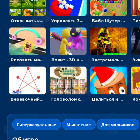
Открывать картинки с динозаврами и складывать в пары по памяти - головоломка
Управлять 3D магнитом, чтобы собирать фигуры и сбрасывать в пропасть
Бабл Шутер в джунглях: стрелять шариками по цветным целям
Рисовать машину и выигрывать гонку - для мальчиков
Ловить 3D человечком своего цвета и собирать драгоценности - гиперказуалка
Экстремальные пазлы с квадроциклами: собирать крутые тачки
Веревочный мастер: двигай узелки и развязывай их
Головоломка с животными: переворачивать карточки, чтобы находить пару
Целиться и метать топор в 3D мишени
Гиперказуальные
Мышление
Для мальчиков
Об игре