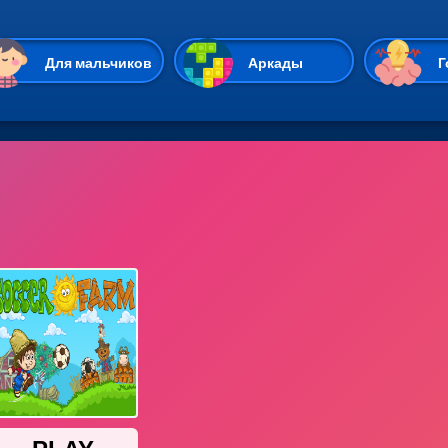
Перейти к основному содержан
Для мальчиков
Аркады
Г
Казуальные
Веселые
Стрелялки
Спортивные
Гонки
Unity
Экшены
Мультиплеер
Симуляторы
Стратегии
ИО
Пасьянс
Леди Баг и Супе