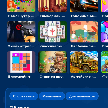
Бабл Шутер в джунглях: стрелять шариками по цветным целям
Тимберман-дровосек: меняй сторону и руби дерево
Гоночные авто в пазлах: разбей картинку и собери снова
Экшен-стрелялка по зомби: целиться и попадать в бегущих монстров
Классический маджонг на время: находить пары одинаковых плиток, чтобы расчищать поле
Барбекю-пикник: искать скрытые предметы на картинках - головоломка
Блокскейп-головоломка: двигать блоки, чтобы достать элемент со звездой
Стикмен против Зомби: стрелять в зомби и развивать воина
Армейские грузовики в пазлах: собери военную машину
Спортивные
Мышление
Для мальчиков
Об игре