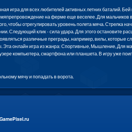
ная игра для всех любителей активных летних баталий. Бей п
ремяпрепровождение на ферме еще веселее. Для мальчиков в
го, чтобы отрегулировать уровень полета мяча. Стрелка начн
нии. Следующий клик - сила удара. Для этого остановите р
 появляться различные преграды, например, вилы, которые сле
. Эта онлайн игра из жанра: Спортивные, Мышление, Для ма
аузере компьютера, смартфона или планшета. В игру уже пои
льному мячу и попадать в ворота.
GamePixel.ru