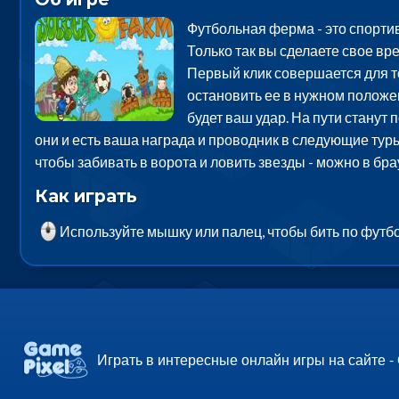
Футбольная ферма - это спортив
Только так вы сделаете свое в
Первый клик совершается для то
остановить ее в нужном положе
будет ваш удар. На пути станут
они и есть ваша награда и проводник в следующие туры
чтобы забивать в ворота и ловить звезды - можно в бр
Как играть
Используйте мышку или палец, чтобы бить по футбо
Играть в интересные онлайн игры на сайте -