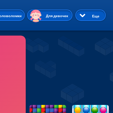
ию
оловоломки
Для девочек
Еще
3D
Приключения
Три в ряд
Пазлы
На двоих
Раскраски
Карточные
Драки
р Кот
Майнкрафт