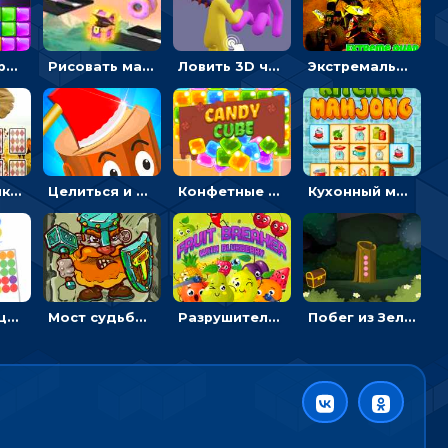
Тетрис с драгоценными камнями: расставляй блоки, чтобы получить линию - головоломка
Рисовать машину и выигрывать гонку - для мальчиков
Ловить 3D человечком своего цвета и собирать драгоценности - гиперказуалка
Экстремальные пазлы с квадроциклами: собирать крутые тачки
Головоломка с животными: переворачивать карточки, чтобы находить пару
Целиться и метать топор в 3D мишени
Конфетные кубики: двигать сладости в сторону, чтобы стрелять по целям
Кухонный маджонг: соединять пары посуды и расчищать поле
Тапать на цветные точки, чтобы взрывать одинаковые - три в ряд
Мост судьбы: прыгать по платформам и бить молотом орков
Разрушитель фруктов: стрелять ягодами по ананасам
Побег из Зеленого парка: решай ребусы, чтобы выбраться на свободу