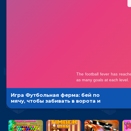
Игра Футбольная ферма: бей по
мячу, чтобы забивать в ворота и
ловить звезды