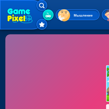
Мышление
Гиперказуальные
Одевалки
Шарики
Маджонг
Кликеры