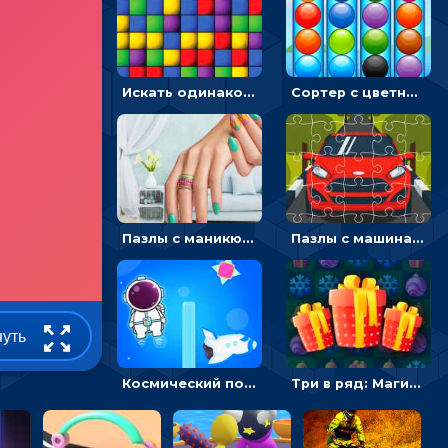
Искать одинаковые блоки и убирать их - головоломка на внимание
Сортер с цветными шариками: размещать в колбах по цвету
Пазлы с маникюром: собери идеальный рисунок для ногтей
Пазлы с машинами Форд: собирать картинки и открывать новые
нуть
Космический побег: двигать космонавта, чтобы попасть к кораблю
Три в ряд: Магические рождественские драгоценности