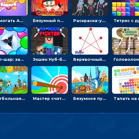
Помогать Амонг Ас бежать из комнаты через преграды - приключения
Безумный пожарный: направлять шланг, чтобы тушить горящие бревна
Раскраска-ужастик: разукрась зомби и скелетов
Поп-шар: запускать колючку, чтобы лопать воздушные шарики
Экшен Нуб-боец: прыгать через препятствия или бить врагов мечом
Веревочный мастер: двигай узелки и развязывай их
Футбольная ферма: бей по мячу, чтобы забивать в ворота и ловить звезды
Мастер считать стрелы: увеличивать запас, чтобы поразить больше целей
Безумное путешествие друзей по миру: собирать пазлы из фото с животными