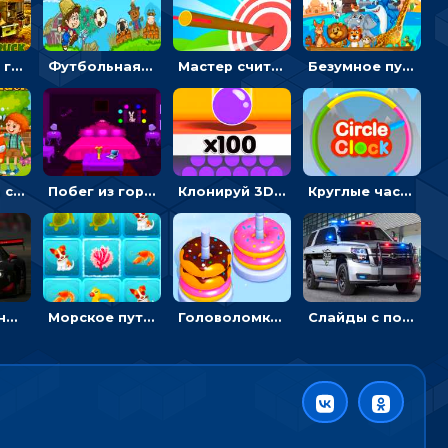
Армейские грузовики в пазлах: собери военную машину
Футбольная ферма: бей по мячу, чтобы забивать в ворота и ловить звезды
Мастер считать стрелы: увеличивать запас, чтобы поразить больше целей
Безумное путешествие друзей по миру: собирать пазлы из фото с животными
Автомойка со скрытыми звездами: ищи на время
Побег из горной деревни: решай головоломки, чтобы открыть ворота
Клонируй 3D шарики и сливай их в воронку
Круглые часы: ловить цветную стрелку в одинаковом участке циферблата
Пазлы с гоночными автомобилями: собери свой болид по частям
Морское путешествие: двигай блоки, чтобы соединять одинаковые по три в ря
Головоломка Сортер пончиков: двигать и соединять по цвету
Слайды с полицейскими машинами: перемещать пазлы, чтобы собрать картинку