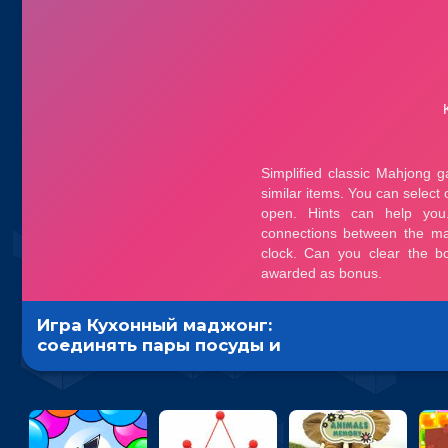
Игра Кухонный маджонг:
соединять пары посуды и
расчищать поле