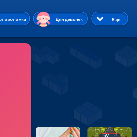
ию
оловоломки
Для девочек
Еще
3D
Приключения
Три в ряд
Пазлы
На двоих
Раскраски
Карточные
Драки
р Кот
Майнкрафт