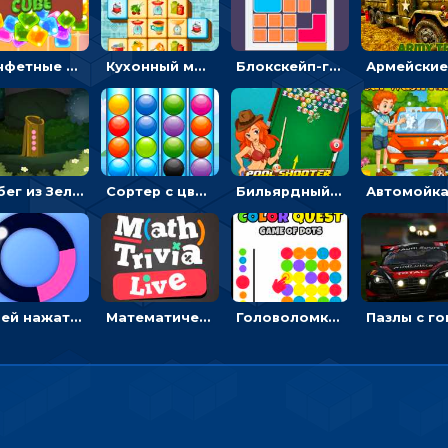
Конфетные кубики: двигать сладости в сторону, чтобы стрелять по целям
Кухонный маджонг: соединять пары посуды и расчищать поле
Блокскейп-головоломка: двигать блоки, чтобы достать элемент со звездой
Побег из Зеленого парка: решай ребусы, чтобы выбраться на свободу
Сортер с цветными шариками: размещать в колбах по цвету
Бильярдный пул: стрелять шариками, чтобы взрывать одинаковые
Успей нажать: кликай, чтобы попасть в цветной сектор круга
Математическая викторина мультиплеер: решать примеры на время
Головоломка Цветной квест: тапай по цветным точкам и перекрашивай поле