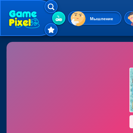
Мышление
Гиперказуальные
Одевалки
Шарики
Маджонг
Кликеры