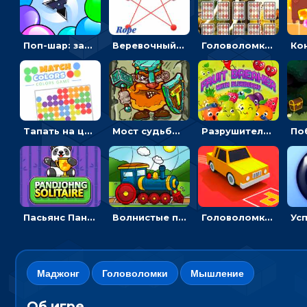
Поп-шар: запускать колючку, чтобы лопать воздушные шарики
Веревочный мастер: двигай узелки и развязывай их
Головоломка с животными: переворачивать карточки, чтобы находить пару
Тапать на цветные точки, чтобы взрывать одинаковые - три в ряд
Мост судьбы: прыгать по платформам и бить молотом орков
Разрушитель фруктов: стрелять ягодами по ананасам
Пасьянс Панджонг: собирать карты по порядку, чтобы очистить поле
Волнистые пазлы с транспортом: собирай картинку из частей
Головоломка Парк-стоянка: рисовать линии, чтобы парковать машины
Маджонг
Головоломки
Мышление
Об игре