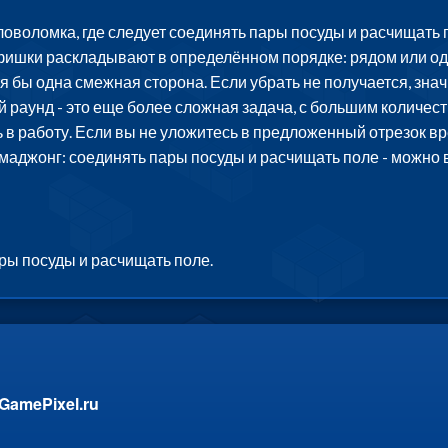
оволомка, где следует соединять пары посуды и расчищать по
ишки раскладывают в определённом порядке: рядом или один
 бы одна смежная сторона. Если убрать не получается, знач
й раунд - это еще более сложная задача, с большим количес
в работу. Если вы не уложитесь в предложенный отрезок вре
маджонг: соединять пары посуды и расчищать поле - можно 
ры посуды и расчищать поле.
GamePixel.ru