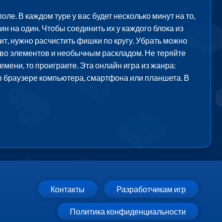
ле. В каждом туре у вас будет несколько минут на то,
 на один. Чтобы соединить их у каждого блока из
ит, нужно расчистить фишки по кругу. Убрать можно
тво элементов и необычным раскладом. Не теряйте
мени, то проиграете. Эта онлайн игра из жанра:
в браузере компьютера, смартфона или планшета. В
Контакты
Разработчикам игр
Политика конфиденциальности