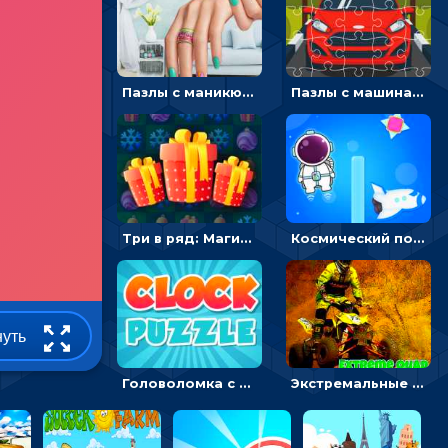
Пазлы с маникюром: собери идеальный рисунок для ногтей
Пазлы с машинами Форд: собирать картинки и открывать новые
Три в ряд: Магические рождественские драгоценности
Космический побег: двигать космонавта, чтобы попасть к кораблю
нуть
Головоломка с часами для детей: читать время по циферблату
Экстремальные пазлы с квадроциклами: собирать крутые тачки