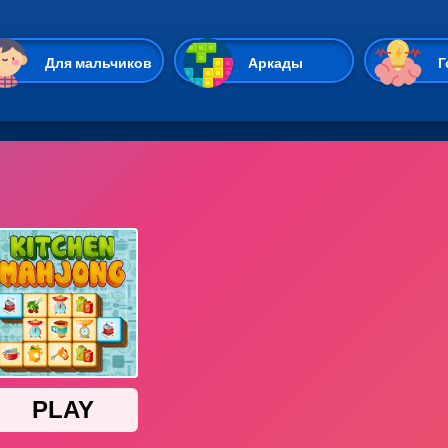
Перейти к основному содержан
Для мальчиков
Аркады
Г
Казуальные
Веселые
Стрелялки
Спортивные
Гонки
Unity
Экшены
Мультиплеер
Симуляторы
Стратегии
ИО
Пасьянс
Леди Баг и Супе