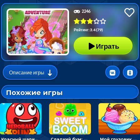
2246
Рейтинг: 3.4 (79)
Играть
Описание игры
Похожие игры
Красный шарик-герой в бегах: прыгать, чтобы избегать препятствий
Сладкий бум: тапнуть, чтобы взорвать желейки - головоломка
Мой грузовик с мороженным: принимать заказы и готовить десерты