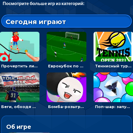
Посмотрите больше игр из категорий:
Сегодня играют
Прочертить линию, чтобы проехать на скейте, через преграды к финишу - для мальчиков
Еврокубок по футболу 2021 в 3D: пасуй мяч и бей по воротам соперника
Теннисный турнир: подавать или отбивать шарик ракеткой
Беги, обходя соперников и собирай бонусы - американский футбол
Бомба-розыгрыш: передавай и беги – 3D гиперказуалка
Поп-шар: запускать колючку, чтобы лопать воздушные шарики
Об игре