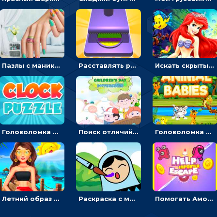
Пазлы с маникюром: собери идеальный рисунок для ногтей
Расставлять резиновые кубики, чтобы делать поп-ит - гиперказуальные
Искать скрытый алфавит на картинках с мультяшными героями - головоломка для детей
Головоломка с часами для детей: читать время по циферблату
Поиск отличий на картинках с детьми - головоломка
Головоломка Звери-малыши: открывай карточки по очереди, чтобы найти одинаковые
Летний образ для подруг: переодевать девочек для прогулки
Раскраска с матрешками для девочек
Помогать Амонг Ас бежать из комнаты через преграды - приключения