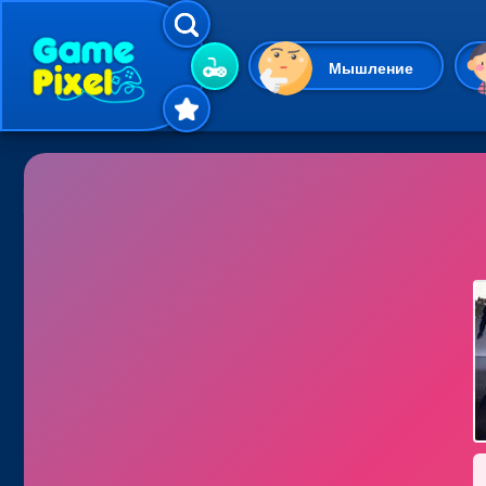
Мышление
Гиперказуальные
Одевалки
Шарики
Маджонг
Кликеры