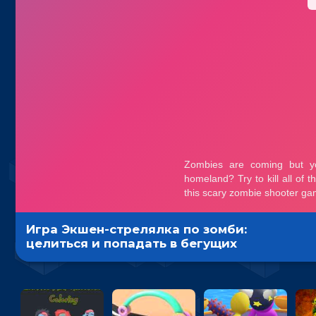
Игра Экшен-стрелялка по зомби:
целиться и попадать в бегущих
монстров