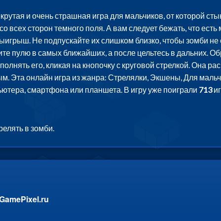
крутая и очень страшная игра для мальчиков, от которой сты
о всех сторон темного поля. А вам следует бежать, что есть
ыигрыш. Не подпускайте их слишком близко, чтобы зомби не
тите пулю в самых ближайших, а после цельтесь в дальних. Об
олнять его, кликая на кнопочку с круговой стрелкой. Она ра
ым. Эта онлайн игра из жанра: Стрелялки, Экшены, Для мальч
ьютера, смартфона или планшета. В игру уже поиграли
713
иг
релять в зомби.
GamePixel.ru