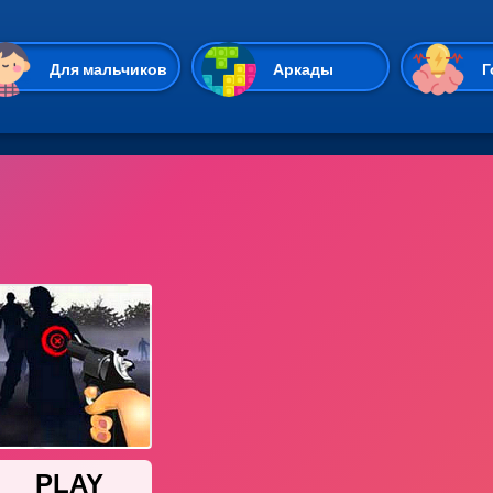
Перейти к основному содержан
Для мальчиков
Аркады
Г
Казуальные
Веселые
Стрелялки
Спортивные
Гонки
Unity
Экшены
Мультиплеер
Симуляторы
Стратегии
ИО
Пасьянс
Леди Баг и Супе