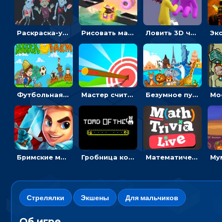
Раскраска-ужастик: разукрась зомби и скелетов
Рисовать машину и выигрывать гонку - для мальчиков
Ловить 3D человечком своего цвета и собирать драгоценности - гиперказуалка
Футбольная ферма: бей по мячу, чтобы забивать в ворота и ловить звезды
Мастер считать стрелы: увеличивать запас, чтобы поразить больше целей
Безумное путешествие друзей по миру: собирать пазлы из фото с животными
Бримские мечи: бежать через преграды, бить врагов и собирать монеты
Гробница кота: искать выход в лабиринте, собирая золото
Математическая викторина мультиплеер: решать примеры на время
Стрелялки
Экшены
Для мальчиков
Об игре