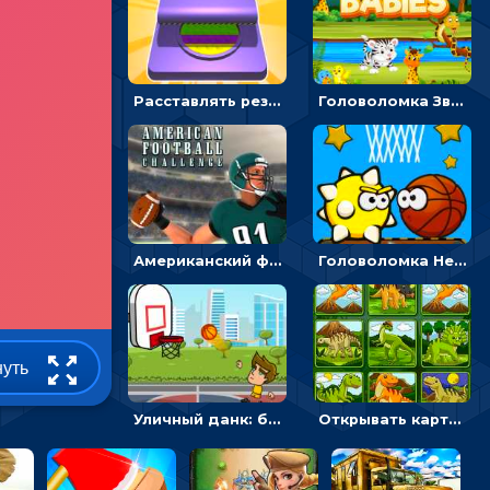
Расставлять резиновые кубики, чтобы делать поп-ит - гиперказуальные
Головоломка Звери-малыши: открывай карточки по очереди, чтобы найти одинаковые
Американский футбол 3D: поймай мяч и останови атаку соперника
Головоломка Невероятный баскетбол: проложить путь и отправить мяч в корзину
нуть
Уличный данк: бросать мяч в баскетбольное кольцо - спортивные
Открывать картинки с динозаврами и складывать в пары по памяти - головоломка