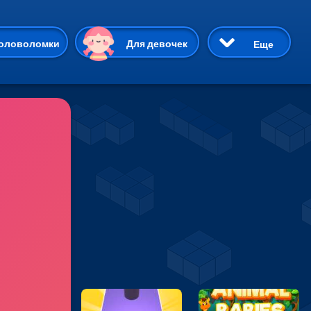
ию
оловоломки
Для девочек
Еще
3D
Приключения
Три в ряд
Пазлы
На двоих
Раскраски
Карточные
Драки
р Кот
Майнкрафт