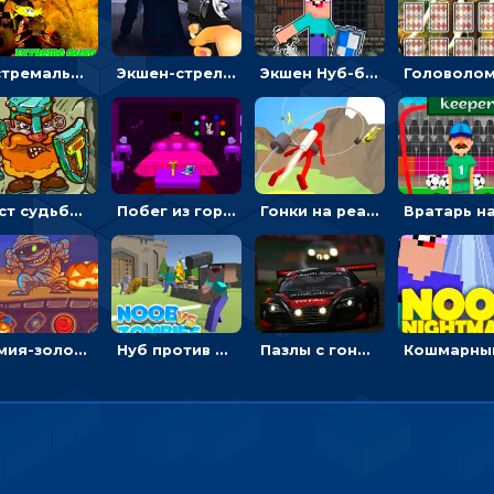
Экстремальные пазлы с квадроциклами: собирать крутые тачки
Экшен-стрелялка по зомби: целиться и попадать в бегущих монстров
Экшен Нуб-боец: прыгать через препятствия или бить врагов мечом
Мост судьбы: прыгать по платформам и бить молотом орков
Побег из горной деревни: решай головоломки, чтобы открыть ворота
Гонки на реактивном ранце: избегать преград, чтобы лететь к финишу
Мумия-золотоискатель: закидывать бинты, чтобы доставать сокровища
Нуб против Зомби: направлять линию на врага и бить молотом
Пазлы с гоночными автомобилями: собери свой болид по частям