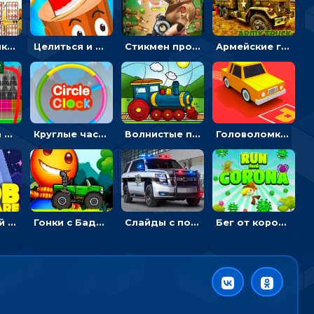
Головоломка с животными: переворачивать карточки, чтобы находить пару
Целиться и метать топор в 3D мишени
Стикмен против Зомби: стрелять в зомби и развивать воина
Армейские грузовики в пазлах: собери военную машину
Вратарь на футбольном поле: тапай, чтобы отбивать мячи в воротах ногами и руками - спортивные
Круглые часы: ловить цветную стрелку в одинаковом участке циферблата
Волнистые пазлы с транспортом: собирай картинку из частей
Головоломка Парк-стоянка: рисовать линии, чтобы парковать машины
Кошмарный сон Нуба: балансируй, чтобы выжить
Гонки с Бадди: ехать на джипе и собирать монеты
Слайды с полицейскими машинами: перемещать пазлы, чтобы собрать картинку
Бег от коронавируса: держать дистанцию, чтобы не заразиться