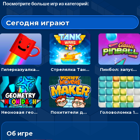
Посмотрите больше игр из категорий:
Сегодня играют
Гиперказуалка Летающая чашка кофе: двигаться и собирать кубики сахара
Стрелялка Танковые войны: бить по танку врага, чтобы уничтожить зло
Пинбол: запускать шарик, чтобы выбивать очки
Неоновая геометрия: прыгай через препятствия и собирай шары
Похитители денег: управляйте друзьями и соберите все мешки с долларами
Головоломка 10х10
Об игре