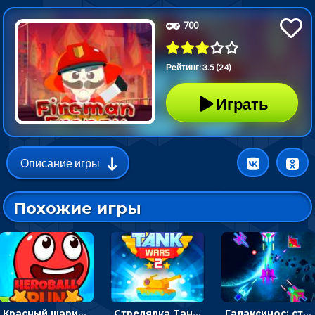
700
Рейтинг: 3.5 (24)
Играть
Описание игры
Похожие игры
Красный шарик-герой в бегах: прыгать, чтобы избегать препятствий
Стрелялка Танковые войны: бить по танку врага, чтобы уничтожить зло
Галаксинос: стрелялка в космосе по врагам