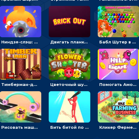
Ниндзя-слэш: запускай оружие по целям и становись мастером сюрикенов
Двигать планку и бить шариком по цветным блокам - гиперказуальная
Бабл Шутер в джунглях: стрелять шариками по цветным целям
Тимберман-дровосек: меняй сторону и руби дерево
Цветочный шутер: стрелять пчелками по цветам
Помогать Амонг Ас бежать из комнаты через преграды - приключения
Рисовать машину и выигрывать гонку - для мальчиков
Бить битой по шарику, чтобы сбивать кубики с буквами на пути к финишу - 3D
Кликер Фермерский бизнес: расти овощи, чтобы богатеть