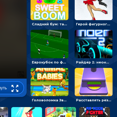
Сладкий бум: тапнуть, чтобы взорвать желейки - головоломка
Герой фигурного катания - спортивные соревнования онлайн
Еврокубок по футболу 2021 в 3D: пасуй мяч и бей по воротам соперника
Райдер 2: неоновые гонки на мотоциклах
нуть
Головоломка Звери-малыши: открывай карточки по очереди, чтобы найти одинаковые
Расставлять резиновые кубики, чтобы делать поп-ит - гиперказуальные