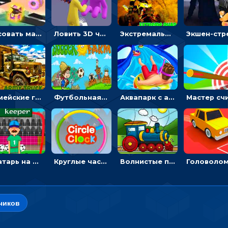
Рисовать машину и выигрывать гонку - для мальчиков
Ловить 3D человечком своего цвета и собирать драгоценности - гиперказуалка
Экстремальные пазлы с квадроциклами: собирать крутые тачки
Армейские грузовики в пазлах: собери военную машину
Футбольная ферма: бей по мячу, чтобы забивать в ворота и ловить звезды
Аквапарк с акулами: жми, чтобы лететь к финишу по волнам
Вратарь на футбольном поле: тапай, чтобы отбивать мячи в воротах ногами и руками - спортивные
Круглые часы: ловить цветную стрелку в одинаковом участке циферблата
Волнистые пазлы с транспортом: собирай картинку из частей
чиков