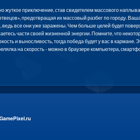
но жуткое приключение, став свидетелем массового наплыва
твецов», предотвращая их массовый разбег по городу. Ваша 
, ведь все они уже заражены. Чем больше целей будет пове
аетесь части своей жизненной энергии. Помните, что некотор
вкость и выносливость, тогда победа будет у вас в кармане. 
релялка на скорость - можно в браузере компьютера, смартф
GamePixel.ru