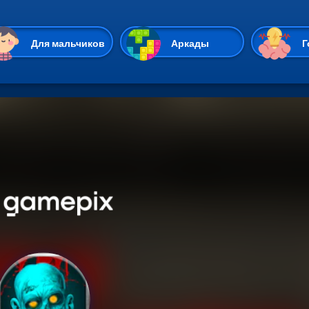
Перейти к основному содержан
Для мальчиков
Аркады
Г
Казуальные
Веселые
Стрелялки
Спортивные
Гонки
Unity
Экшены
Мультиплеер
Симуляторы
Стратегии
ИО
Пасьянс
Леди Баг и Супе