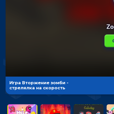
Игра Вторжение зомби -
стрелялка на скорость