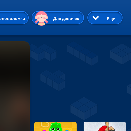
ию
оловоломки
Для девочек
Еще
3D
Приключения
Три в ряд
Пазлы
На двоих
Раскраски
Карточные
Драки
р Кот
Майнкрафт