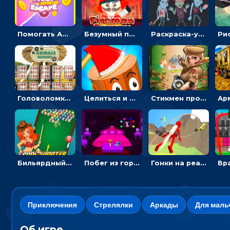
Помогать Амонг Ас бежать из комнаты через преграды - приключения
Безумный пожарный: направлять шланг, чтобы тушить горящие бревна
Раскраска-ужастик: разукрась зомби и скелетов
Головоломка с животными: переворачивать карточки, чтобы находить пару
Целиться и метать топор в 3D мишени
Стикмен против Зомби: стрелять в зомби и развивать воина
Бильярдный пул: стрелять шариками, чтобы взрывать одинаковые
Побег из горной деревни: решай головоломки, чтобы открыть ворота
Гонки на реактивном ранце: избегать преград, чтобы лететь к финишу
Приключения
Стрелялки
Аркады
Для маль
Об игре