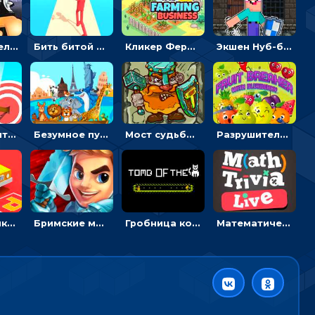
Экшен-стрелялка по зомби: целиться и попадать в бегущих монстров
Бить битой по шарику, чтобы сбивать кубики с буквами на пути к финишу - 3D
Кликер Фермерский бизнес: расти овощи, чтобы богатеть
Экшен Нуб-боец: прыгать через препятствия или бить врагов мечом
Мастер считать стрелы: увеличивать запас, чтобы поразить больше целей
Безумное путешествие друзей по миру: собирать пазлы из фото с животными
Мост судьбы: прыгать по платформам и бить молотом орков
Разрушитель фруктов: стрелять ягодами по ананасам
Головоломка Парк-стоянка: рисовать линии, чтобы парковать машины
Бримские мечи: бежать через преграды, бить врагов и собирать монеты
Гробница кота: искать выход в лабиринте, собирая золото
Математическая викторина мультиплеер: решать примеры на время