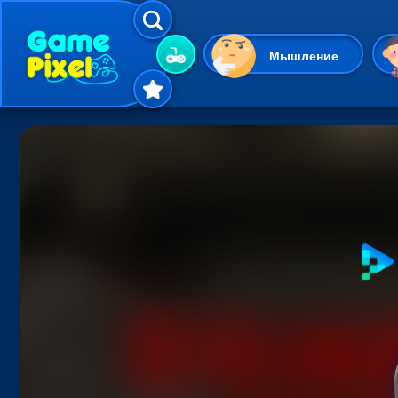
Мышление
Гиперказуальные
Одевалки
Шарики
Маджонг
Кликеры