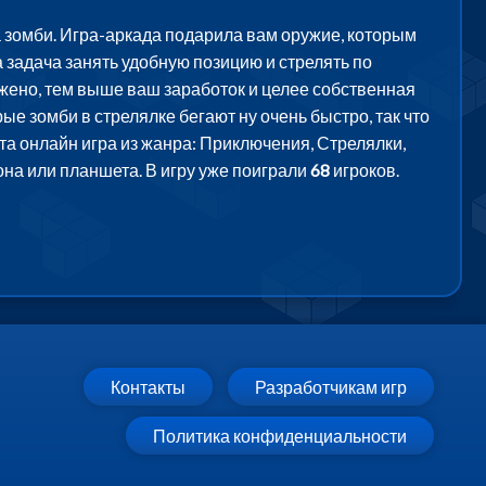
 зомби. Игра-аркада подарила вам оружие, которым
задача занять удобную позицию и стрелять по
ржено, тем выше ваш заработок и целее собственная
ые зомби в стрелялке бегают ну очень быстро, так что
Эта онлайн игра из жанра: Приключения, Стрелялки,
она или планшета. В игру уже поиграли
68
игроков.
Контакты
Разработчикам игр
Политика конфиденциальности