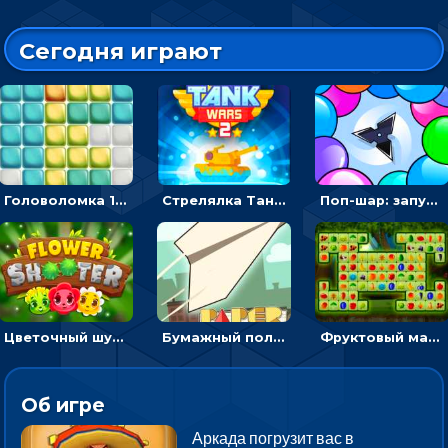
Сегодня играют
Головоломка 10х10
Стрелялка Танковые войны: бить по танку врага, чтобы уничтожить зло
Поп-шар: запускать колючку, чтобы лопать воздушные шарики
Цветочный шутер: стрелять пчелками по цветам
Бумажный полет: бросай самолетик и собери бонусы
Фруктовый маджонг - найти одинаковые плитки головоломки
Об игре
Аркада погрузит вас в