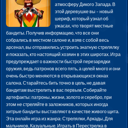
атмосферу Дикого Запада. В
этой деревушке вы – новый
шериф, который узнал об
ужасах, что творят местные
бандиты. Получив информацию, что все они
собрались в местном салоне и, взяв с собой весь
арсенал, вы отправились устроить знатную стрелялку
и показать, кто настоящий хозяин в этих широтах. Игра
предупреждает о важности быстрой перезарядки
оружия, ведь патронов всего пять, а целей много и они
очень быстро меняются в открывающихся окнах
салона. Старайтесь бить точно в цель, не давая
бандитам выстрелить в вас первым. Собирайте
артефакты: патроны, жизни, золото и серебро, при
этом не стреляйте в заложников, которых иногда
хитрые бандиты выставляют в качестве живого щита.
Эта онлайн игра из жанра: Стрелялки, Аркады, Для
мальчиков, Казуальные. Играть в Перестрелка в