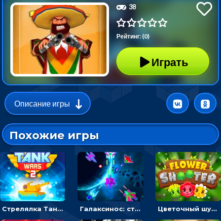
38
Рейтинг: (0)
Играть
Описание игры
Похожие игры
Стрелялка Танковые войны: бить по танку врага, чтобы уничтожить зло
Галаксинос: стрелялка в космосе по врагам
Цветочный шутер: стрелять пчелками по цветам