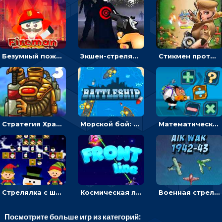
Безумный пожарный: направлять шланг, чтобы тушить горящие бревна
Экшен-стрелялка по зомби: целиться и попадать в бегущих монстров
Стикмен против Зомби: стрелять в зомби и развивать воина
Стратегия Хранители рощи: расставлять монстров, чтобы охранять камни от врагов
Морской бой: расставлять корабли и бить вражеские - для мальчиков
Математическая стрелялка: решать равенства, чтобы уничтожать монстров
Стрелялка с шариками по рождественским эльфам
Космическая линия фронта: соединять корабли и побеждать инопланетян
Военная стрелялка в воздухе: лететь и уничтожать истребители
Посмотрите больше игр из категорий: