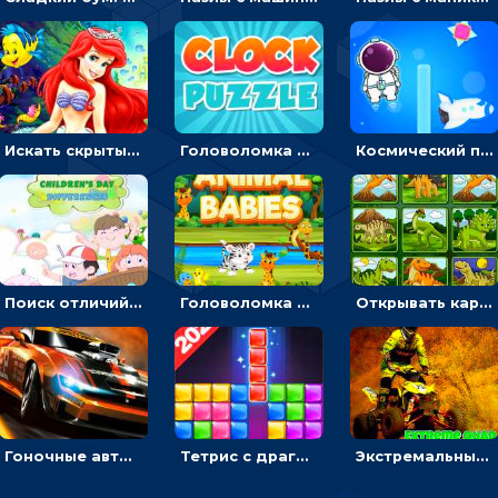
Искать скрытый алфавит на картинках с мультяшными героями - головоломка для детей
Головоломка с часами для детей: читать время по циферблату
Космический побег: двигать космонавта, чтобы попасть к кораблю
Поиск отличий на картинках с детьми - головоломка
Головоломка Звери-малыши: открывай карточки по очереди, чтобы найти одинаковые
Открывать картинки с динозаврами и складывать в пары по памяти - головоломка
Гоночные авто в пазлах: разбей картинку и собери снова
Тетрис с драгоценными камнями: расставляй блоки, чтобы получить линию - головоломка
Экстремальные пазлы с квадроциклами: собирать крутые тачки