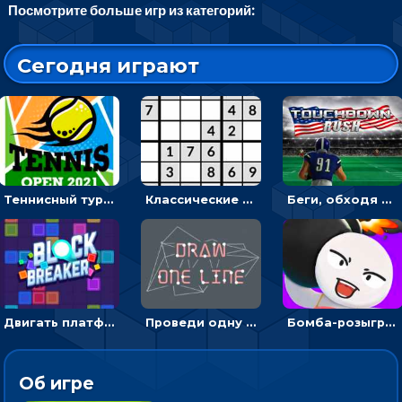
Посмотрите больше игр из категорий:
Сегодня играют
Теннисный турнир: подавать или отбивать шарик ракеткой
Классические судоку: реши 30 уровней головоломки
Беги, обходя соперников и собирай бонусы - американский футбол
Двигать платформу и отбивать мячики или ловить бонусы
Проведи одну линию и повтори фигуру - головоломка
Бомба-розыгрыш: передавай и беги – 3D гиперказуалка
Об игре