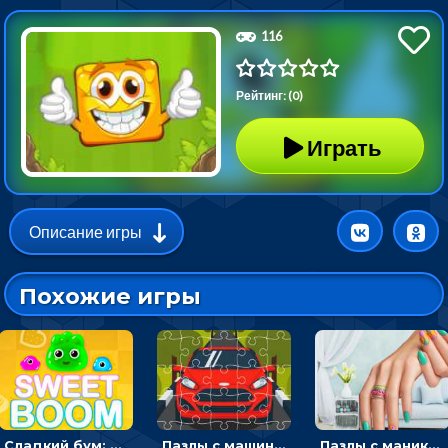
116
Рейтинг: (0)
Играть
Описание игры
Похожие игры
Сладкий бум: тапнуть, чтобы взорвать желейки - головоломка
Пазлы с машинами Форд: собирать картинки и открывать новые
Пазлы с маникюром: собери идеальный рисунок для ногтей