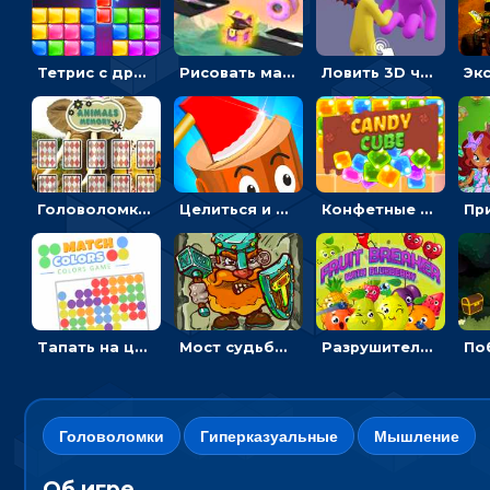
Тетрис с драгоценными камнями: расставляй блоки, чтобы получить линию - головоломка
Рисовать машину и выигрывать гонку - для мальчиков
Ловить 3D человечком своего цвета и собирать драгоценности - гиперказуалка
Головоломка с животными: переворачивать карточки, чтобы находить пару
Целиться и метать топор в 3D мишени
Конфетные кубики: двигать сладости в сторону, чтобы стрелять по целям
Тапать на цветные точки, чтобы взрывать одинаковые - три в ряд
Мост судьбы: прыгать по платформам и бить молотом орков
Разрушитель фруктов: стрелять ягодами по ананасам
Головоломки
Гиперказуальные
Мышление
Об игре