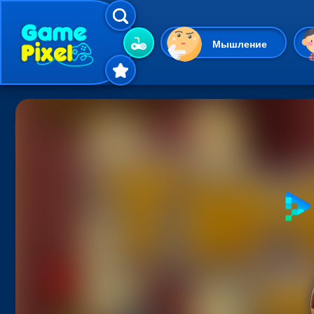
Мышление
Гиперказуальные
Одевалки
Шарики
Маджонг
Кликеры