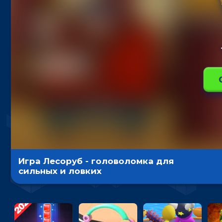
Игра Лесоруб - головоломка для
сильных и ловких