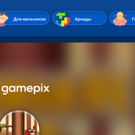
Перейти к основному содержан
Для мальчиков
Аркады
Г
Казуальные
Веселые
Стрелялки
Спортивные
Гонки
Unity
Экшены
Мультиплеер
Симуляторы
Стратегии
ИО
Пасьянс
Леди Баг и Супе