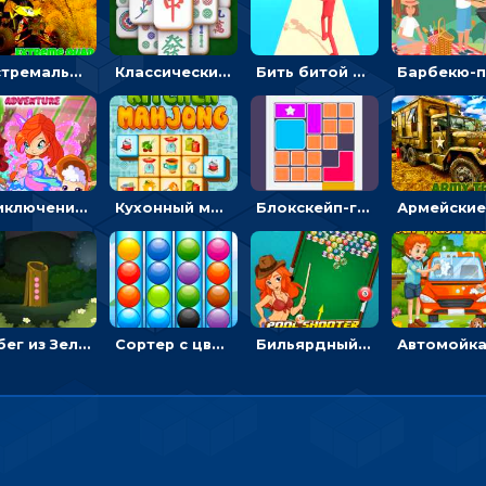
Экстремальные пазлы с квадроциклами: собирать крутые тачки
Классический маджонг на время: находить пары одинаковых плиток, чтобы расчищать поле
Бить битой по шарику, чтобы сбивать кубики с буквами на пути к финишу - 3D
Приключения Клуба Винкс: менять дорожки, чтобы собирать кристаллы
Кухонный маджонг: соединять пары посуды и расчищать поле
Блокскейп-головоломка: двигать блоки, чтобы достать элемент со звездой
Побег из Зеленого парка: решай ребусы, чтобы выбраться на свободу
Сортер с цветными шариками: размещать в колбах по цвету
Бильярдный пул: стрелять шариками, чтобы взрывать одинаковые