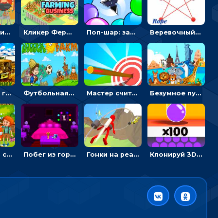
Барбекю-пикник: искать скрытые предметы на картинках - головоломка
Кликер Фермерский бизнес: расти овощи, чтобы богатеть
Поп-шар: запускать колючку, чтобы лопать воздушные шарики
Веревочный мастер: двигай узелки и развязывай их
Армейские грузовики в пазлах: собери военную машину
Футбольная ферма: бей по мячу, чтобы забивать в ворота и ловить звезды
Мастер считать стрелы: увеличивать запас, чтобы поразить больше целей
Безумное путешествие друзей по миру: собирать пазлы из фото с животными
Автомойка со скрытыми звездами: ищи на время
Побег из горной деревни: решай головоломки, чтобы открыть ворота
Гонки на реактивном ранце: избегать преград, чтобы лететь к финишу
Клонируй 3D шарики и сливай их в воронку