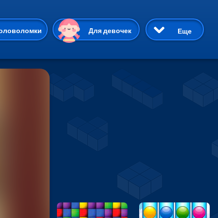
ию
оловоломки
Для девочек
Еще
3D
Приключения
Три в ряд
Пазлы
На двоих
Раскраски
Карточные
Драки
р Кот
Майнкрафт