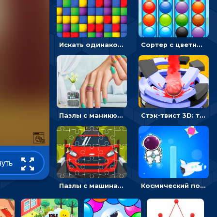
Искать одинаковые блоки и убирать их - головоломка на внимание
Сортер с цветными шариками: размещать в колбах по цвету
Пазлы с маникюром: собери идеальный рисунок для ногтей
Стэк-твист 3D: тапай по шарику, чтобы разбивать платформы
нуть
Пазлы с машинами Форд: собирать картинки и открывать новые
Космический побег: двигать космонавта, чтобы попасть к кораблю