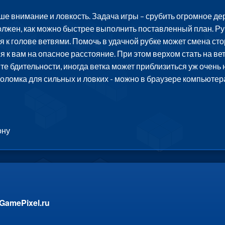
е внимание и ловкость. Задача игры – срубить огромное де
лжен, как можно быстрее выполнить поставленный план. Ру
к голове ветвями. Помочь в удачной рубке может смена стор
я к вам на опасное расстояние. При этом верхом стать на вет
йте бдительности, иногда ветка может приблизиться уж очень
оломка для сильных и ловких - можно в браузере компьютер
ону
GamePixel.ru