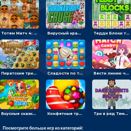
Тотем Матч 4: двигать символы по три в ряд
Вирусный краш: перемещать три в ряд одинаковые вирусы
Тедди Блоки три в ряд: кликать и выбивать одинаковых мишек
Пиратские три в ряд: двигать и собирать шестиугольники с сокровищами
Сладости по три в ряд: перемещать конфеты, чтобы взорвать линию
Вести линию через одинаковые конфеты на время, чтобы зарабатывать звезды - три в ряд
Вкусные сказки 2: переставлять фрукты по три в ряд и кормить животных
Конфетные три в ряд: соединять и взрывать одинаковые сладости
Три в ряд Темный рыцарь: двигать одинаковых воинов в строй
Посмотрите больше игр из категорий: