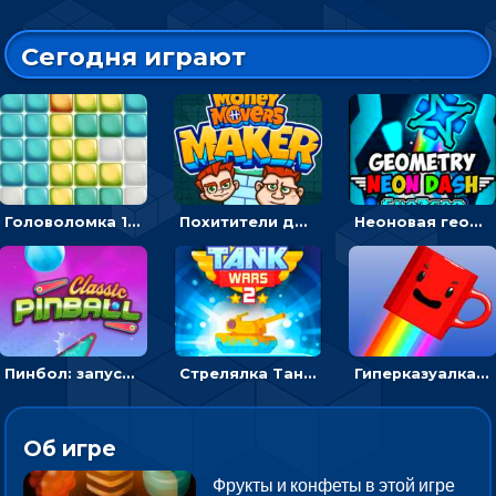
Сегодня играют
Головоломка 10х10
Похитители денег: управляйте друзьями и соберите все мешки с долларами
Неоновая геометрия: прыгай через препятствия и собирай шары
Пинбол: запускать шарик, чтобы выбивать очки
Стрелялка Танковые войны: бить по танку врага, чтобы уничтожить зло
Гиперказуалка Летающая чашка кофе: двигаться и собирать кубики сахара
Об игре
Фрукты и конфеты в этой игре