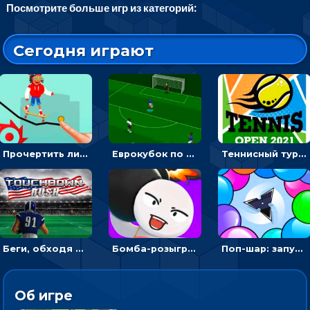
Посмотрите больше игр из категорий:
Сегодня играют
Прочертить линию, чтобы проехать на скейте, через преграды к финишу - для мальчиков
Еврокубок по футболу 2021 в 3D: пасуй мяч и бей по воротам соперника
Теннисный турнир: подавать или отбивать шарик ракеткой
Беги, обходя соперников и собирай бонусы - американский футбол
Бомба-розыгрыш: передавай и беги – 3D гиперказуалка
Поп-шар: запускать колючку, чтобы лопать воздушные шарики
Об игре