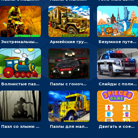
Экстремальные пазлы с квадроциклами: собирать крутые тачки
Армейские грузовики в пазлах: собери военную машину
Безумное путешествие друзей по миру: собирать пазлы из фото с животными
Волнистые пазлы с транспортом: собирай картинку из частей
Пазлы с гоночными автомобилями: собери свой болид по частям
Слайды с полицейскими машинами: перемещать пазлы, чтобы собрать картинку
Пазл со злыми духами: собирать картинку по частям
Пазлы для мальчиков с американскими грузовиками
Двигать и соединять пазлы по смыслу - головоломка для детей