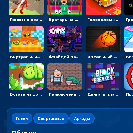
Гонки на реактивном ранце: избегать преград, чтобы лететь к финишу
Вратарь на футбольном поле: тапай, чтобы отбивать мячи в воротах ногами и руками - спортивные
Головоломка Парк-стоянка: рисовать линии, чтобы парковать машины
Виртуальный питомец: ухаживать, кормить, купать рыжего кота
Фрайдей Найт Фанкин - Большой брат 4: кликать на стрелки, чтобы играть музыку
Идеальный данк: направлять пунктир в корзину и попадать мячом
Встать на ходули, чтобы словить конфету в лабиринте - гиперказуальные
Приключения Пиратские бомбы: собирать взрывчатку, пока не поднялась вода
Двигать платформу и отбивать мячики или ловить бонусы
Гонки
Спортивные
Аркады
Об игре