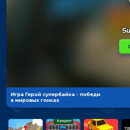
Игра Герой супербайка - победи
в мировых гонках