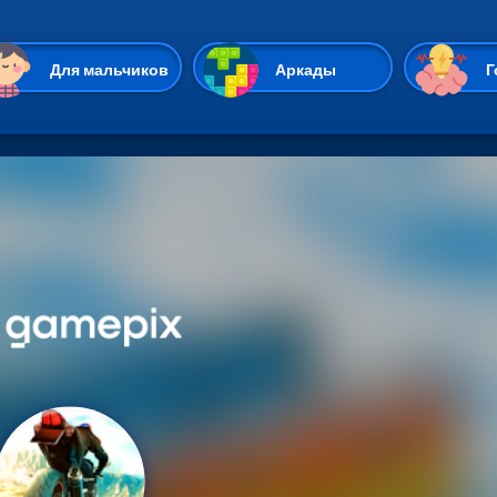
Перейти к основному содержан
Для мальчиков
Аркады
Г
Казуальные
Веселые
Стрелялки
Спортивные
Гонки
Unity
Экшены
Мультиплеер
Симуляторы
Стратегии
ИО
Пасьянс
Леди Баг и Супе