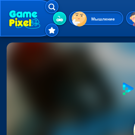
Мышление
Гиперказуальные
Одевалки
Шарики
Маджонг
Кликеры