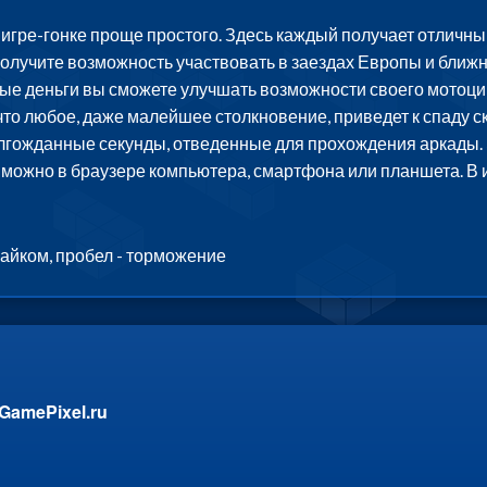
 игре-гонке проще простого. Здесь каждый получает отличн
получите возможность участвовать в заездах Европы и бли
е деньги вы сможете улучшать возможности своего мотоцикл
 что любое, даже малейшее столкновение, приведет к спаду с
олгожданные секунды, отведенные для прохождения аркады. Э
- можно в браузере компьютера, смартфона или планшета. В 
айком, пробел - торможение
GamePixel.ru