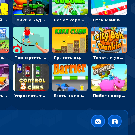
Кошмарный сон Нуба: балансируй, чтобы выжить
Гонки с Бадди: ехать на джипе и собирать монеты
Бег от коронавируса: держать дистанцию, чтобы не заразиться
Стек-маникюр для девочек: красить ногти и избегать пил
Ехать в гонке на велосипедах через трамплины к финишу на скорость - спортивные
Прочертить линию, чтобы проехать на скейте, через преграды к финишу - для мальчиков
Прыгать с цыпленком по столбикам вверх, чтобы собирать время - гиперказуальные
Тапать и удерживать баскетбольный мяч, чтобы попадать в кольца - спортивные
Дрифтовать и парковаться на городской трассе - гонки
Управлять тремя машинками в разных рядах на трассе - гонки
Ехать на гоночной машине, чтобы обходить преграды и собирать звезды - для мальчиков
Побег носорога: собирать фрукты и сбивать преграды