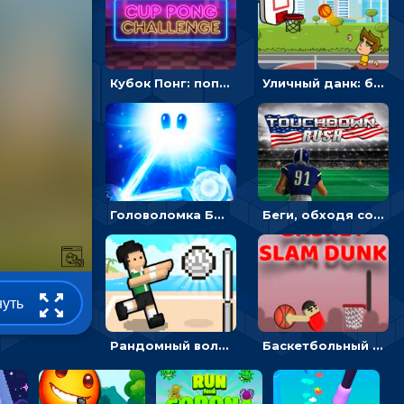
Кубок Понг: попади мячиком в стакан и напои соперника
Уличный данк: бросать мяч в баскетбольное кольцо - спортивные
Головоломка Бог Света - проложи луч жизни
Беги, обходя соперников и собирай бонусы - американский футбол
нуть
Рандомный волейбол: ударь по мячу и забей очко на поле соперника
Баскетбольный Слэм-Данк: бросай в кольцо, выпрыгивая в воздух