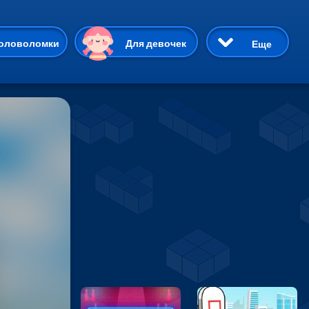
ию
оловоломки
Для девочек
Еще
3D
Приключения
Три в ряд
Пазлы
На двоих
Раскраски
Карточные
Драки
р Кот
Майнкрафт