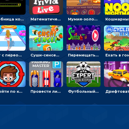
Гробница кота: искать выход в лабиринте, собирая золото
Математическая викторина мультиплеер: решать примеры на время
Мумия-золотоискатель: закидывать бинты, чтобы доставать сокровища
Бег с переодеванием: ловить одежду и повторять модные образы - для девочек
Суши-сенсей: рубить роллы, избегая бомб
Перемещать Деда Мороза с оленями, чтобы стрелять по снеговикам - приключения
Пройти по комнате и не попасться роботам, чтобы перезагрузить компьютер
Провести линию, чтобы припарковать машину на место и собрать монеты - гонки
Футбольный вратарь: ловить мяч и отражать атаку соперника - спортивные