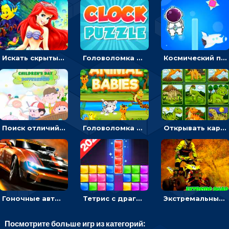
Искать скрытый алфавит на картинках с мультяшными героями - головоломка для детей
Головоломка с часами для детей: читать время по циферблату
Космический побег: двигать космонавта, чтобы попасть к кораблю
Поиск отличий на картинках с детьми - головоломка
Головоломка Звери-малыши: открывай карточки по очереди, чтобы найти одинаковые
Открывать картинки с динозаврами и складывать в пары по памяти - головоломка
Гоночные авто в пазлах: разбей картинку и собери снова
Тетрис с драгоценными камнями: расставляй блоки, чтобы получить линию - головоломка
Экстремальные пазлы с квадроциклами: собирать крутые тачки
Посмотрите больше игр из категорий: