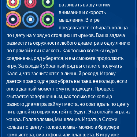
развивать вашу логику,
внимание и скорость
мышления. В игре
предлагается собирать кольца
по цвету на 9 рядно стоящих штырьков. Ваша задача
разместить окружности любого диаметра в одну линию
по прямой или наискось. Как только колечки будут
соединены, ряд уберется, и вы сможете продолжить
игру. За каждый убранный ряд вы станете получать
баллы, что засчитаются в личный рекорд. Игроку
дается право один раз убрать выпавшее кольцо, если
оно в данный момент ему не подходит. Процесс
считается завершенным, как только все кольца
разного диаметра займут места, но совпадать по цвету
ни в одной из окружностей не будут. Эта онлайн игра из
жанра: Головоломки, Мышление. Играть в Сложи
кольца по цвету - головоломка - можно в браузере
компьютера, смартфона или планшета. В игру уже