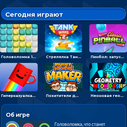
Сегодня играют
Головоломка 10х10
Стрелялка Танковые войны: бить по танку врага, чтобы уничтожить зло
Пинбол: запускать шарик, чтобы выбивать очки
Гиперказуалка Летающая чашка кофе: двигаться и собирать кубики сахара
Похитители денег: управляйте друзьями и соберите все мешки с долларами
Неоновая геометрия: прыгай через препятствия и собирай шары
Об игре
Головоломка, что станет