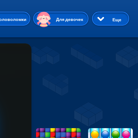
ию
оловоломки
Для девочек
Еще
3D
Приключения
Три в ряд
Пазлы
На двоих
Раскраски
Карточные
Драки
р Кот
Майнкрафт