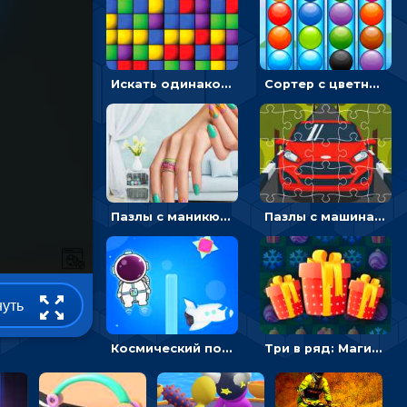
Искать одинаковые блоки и убирать их - головоломка на внимание
Сортер с цветными шариками: размещать в колбах по цвету
Пазлы с маникюром: собери идеальный рисунок для ногтей
Пазлы с машинами Форд: собирать картинки и открывать новые
нуть
Космический побег: двигать космонавта, чтобы попасть к кораблю
Три в ряд: Магические рождественские драгоценности