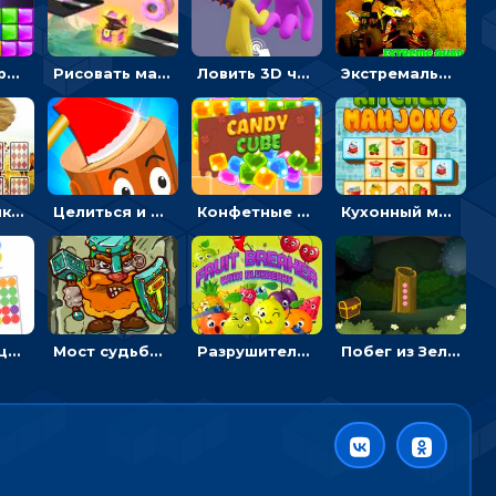
Тетрис с драгоценными камнями: расставляй блоки, чтобы получить линию - головоломка
Рисовать машину и выигрывать гонку - для мальчиков
Ловить 3D человечком своего цвета и собирать драгоценности - гиперказуалка
Экстремальные пазлы с квадроциклами: собирать крутые тачки
Головоломка с животными: переворачивать карточки, чтобы находить пару
Целиться и метать топор в 3D мишени
Конфетные кубики: двигать сладости в сторону, чтобы стрелять по целям
Кухонный маджонг: соединять пары посуды и расчищать поле
Тапать на цветные точки, чтобы взрывать одинаковые - три в ряд
Мост судьбы: прыгать по платформам и бить молотом орков
Разрушитель фруктов: стрелять ягодами по ананасам
Побег из Зеленого парка: решай ребусы, чтобы выбраться на свободу