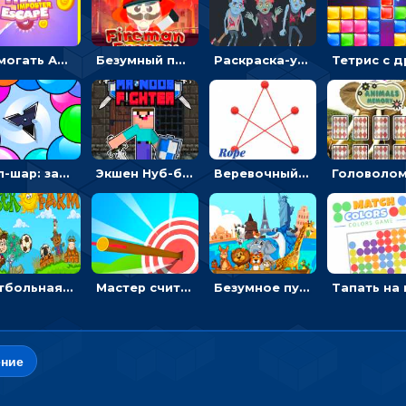
Помогать Амонг Ас бежать из комнаты через преграды - приключения
Безумный пожарный: направлять шланг, чтобы тушить горящие бревна
Раскраска-ужастик: разукрась зомби и скелетов
Поп-шар: запускать колючку, чтобы лопать воздушные шарики
Экшен Нуб-боец: прыгать через препятствия или бить врагов мечом
Веревочный мастер: двигай узелки и развязывай их
Футбольная ферма: бей по мячу, чтобы забивать в ворота и ловить звезды
Мастер считать стрелы: увеличивать запас, чтобы поразить больше целей
Безумное путешествие друзей по миру: собирать пазлы из фото с животными
ние