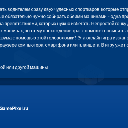
тать водителем сразу двух чудесных спорткаров, которые от
рые обязательно нужно собирать обеими машинами – одна про
яна препятствиями, которых нужно избегать. Непростой гонк
ух машинах, поэтому прохождение трасс поможет повысить л
азума с помощью этой головоломки? Эта онлайн игра из жанр
 браузере компьютера, смартфона или планшета. В игру уже 
ной или другой машины
GamePixel.ru