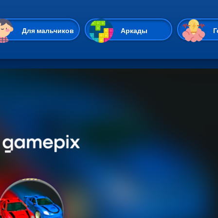
Перейти к основному содержан
Для мальчиков
Аркады
Г
Казуальные
Веселые
Стрелялки
Спортивные
Гонки
Unity
Экшены
Мультиплеер
Симуляторы
Стратегии
ИО
Пасьянс
Леди Баг и Супе