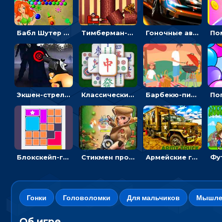
Бабл Шутер в джунглях: стрелять шариками по цветным целям
Тимберман-дровосек: меняй сторону и руби дерево
Гоночные авто в пазлах: разбей картинку и собери снова
Экшен-стрелялка по зомби: целиться и попадать в бегущих монстров
Классический маджонг на время: находить пары одинаковых плиток, чтобы расчищать поле
Барбекю-пикник: искать скрытые предметы на картинках - головоломка
Блокскейп-головоломка: двигать блоки, чтобы достать элемент со звездой
Стикмен против Зомби: стрелять в зомби и развивать воина
Армейские грузовики в пазлах: собери военную машину
Гонки
Головоломки
Для мальчиков
Мышле
Об игре