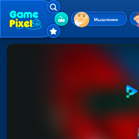
Мышление
Гиперказуальные
Одевалки
Шарики
Маджонг
Кликеры