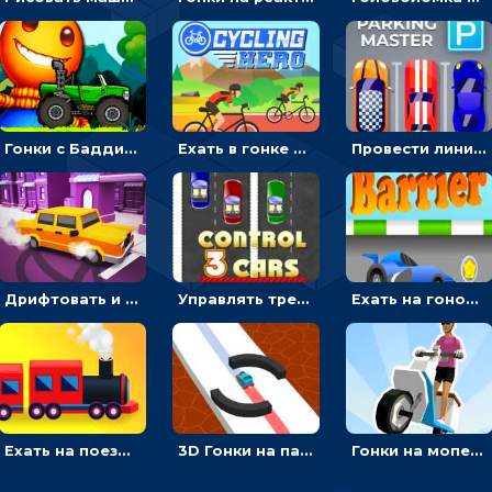
Гонки с Бадди: ехать на джипе и собирать монеты
Ехать в гонке на велосипедах через трамплины к финишу на скорость - спортивные
Провести линию, чтобы припарковать машину на место и собрать монеты - гонки
Дрифтовать и парковаться на городской трассе - гонки
Управлять тремя машинками в разных рядах на трассе - гонки
Ехать на гоночной машине, чтобы обходить преграды и собирать звезды - для мальчиков
Ехать на поезде, через препятствия и собирать пассажиров - для мальчиков
3D Гонки на паровозике: ехать по линии или обходить преграды
Гонки на мопеде с курьером: менять полосы движения, чтобы собирать деньги