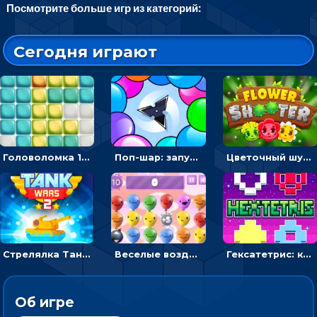
Посмотрите больше игр из категорий:
Сегодня играют
Головоломка 10х10
Поп-шар: запускать колючку, чтобы лопать воздушные шарики
Цветочный шутер: стрелять пчелками по цветам
Стрелялка Танковые войны: бить по танку врага, чтобы уничтожить зло
Веселые воздушные шары: соедини одноцветные в линию
Гексатетрис: кидать блок, чтобы складывать три в ряд - головоломка
Об игре