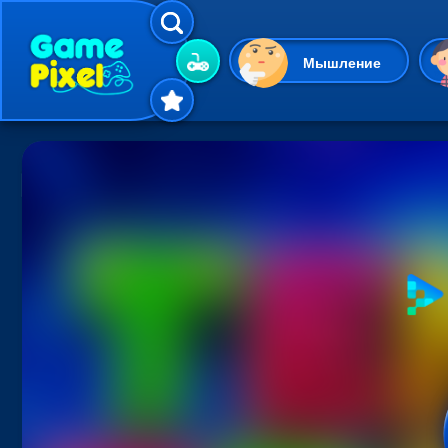
Мышление
Гиперказуальные
Одевалки
Шарики
Маджонг
Кликеры