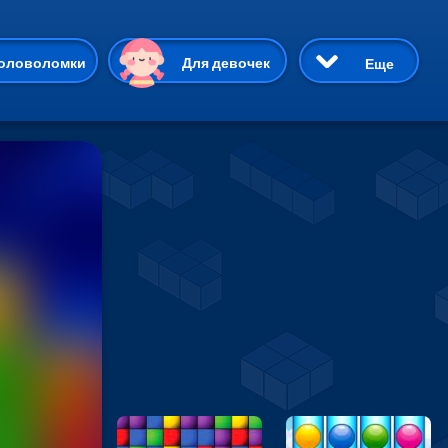
ию
оловоломки
Для девочек
Еще
3D
Приключения
Три в ряд
Пазлы
На двоих
Раскраски
Карточные
Драки
р Кот
Майнкрафт