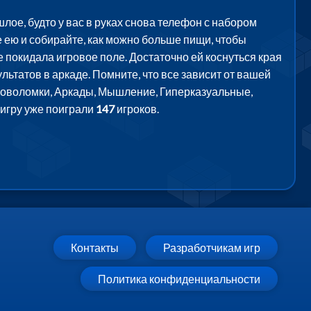
лое, будто у вас в руках снова телефон с набором
 ею и собирайте, как можно больше пищи, чтобы
 покидала игровое поле. Достаточно ей коснуться края
ьтатов в аркаде. Помните, что все зависит от вашей
Головоломки, Аркады, Мышление, Гиперказуальные,
 игру уже поиграли
147
игроков.
Контакты
Разработчикам игр
Политика конфиденциальности