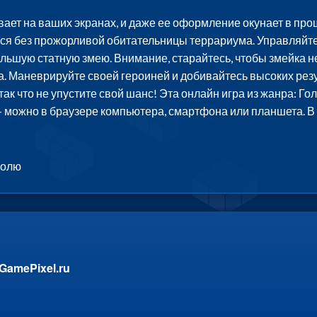
ает на ваших экранах, и даже ее оформление окунает в прош
лся без прожорливой обитательницы террариума. Управляйте
льшую статную змею. Внимание, старайтесь, чтобы змейка не
а. Маневрируйте своей героиней и добивайтесь высоких резул
 так что не упустите свой шанс! Эта онлайн игра из жанра: 
 - можно в браузере компьютера, смартфона или планшета. В
полю
GamePixel.ru