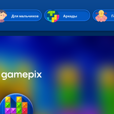
Перейти к основному содержан
Для мальчиков
Аркады
Г
Казуальные
Веселые
Стрелялки
Спортивные
Гонки
Unity
Экшены
Мультиплеер
Симуляторы
Стратегии
ИО
Пасьянс
Леди Баг и Супе