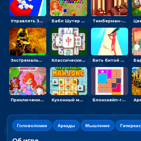
Управлять 3D магнитом, чтобы собирать фигуры и сбрасывать в пропасть
Бабл Шутер в джунглях: стрелять шариками по цветным целям
Тимберман-дровосек: меняй сторону и руби дерево
Экстремальные пазлы с квадроциклами: собирать крутые тачки
Классический маджонг на время: находить пары одинаковых плиток, чтобы расчищать поле
Бить битой по шарику, чтобы сбивать кубики с буквами на пути к финишу - 3D
Приключения Клуба Винкс: менять дорожки, чтобы собирать кристаллы
Кухонный маджонг: соединять пары посуды и расчищать поле
Блокскейп-головоломка: двигать блоки, чтобы достать элемент со звездой
Головоломки
Аркады
Мышление
Гиперка
Об игре