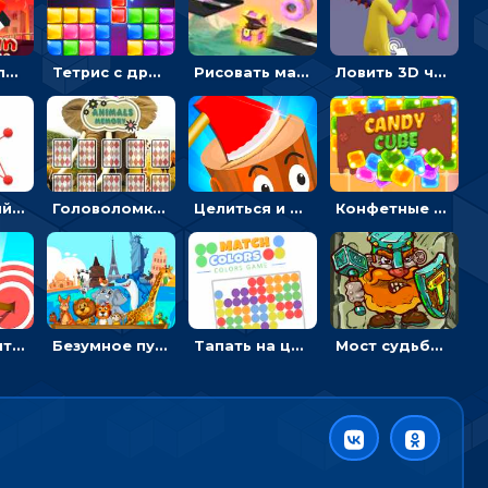
Безумный пожарный: направлять шланг, чтобы тушить горящие бревна
Тетрис с драгоценными камнями: расставляй блоки, чтобы получить линию - головоломка
Рисовать машину и выигрывать гонку - для мальчиков
Ловить 3D человечком своего цвета и собирать драгоценности - гиперказуалка
Веревочный мастер: двигай узелки и развязывай их
Головоломка с животными: переворачивать карточки, чтобы находить пару
Целиться и метать топор в 3D мишени
Конфетные кубики: двигать сладости в сторону, чтобы стрелять по целям
Мастер считать стрелы: увеличивать запас, чтобы поразить больше целей
Безумное путешествие друзей по миру: собирать пазлы из фото с животными
Тапать на цветные точки, чтобы взрывать одинаковые - три в ряд
Мост судьбы: прыгать по платформам и бить молотом орков