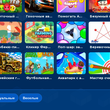
Цветочный шутер: стрелять пчелками по цветам
Гоночные авто в пазлах: разбей картинку и собери снова
Помогать Амонг Ас бежать из комнаты через преграды - приключения
Барбекю-пикник: искать скрытые предметы на картинках - головоломка
Кликер Фермерский бизнес: расти овощи, чтобы богатеть
Поп-шар: запускать колючку, чтобы лопать воздушные шарики
Армейские грузовики в пазлах: собери военную машину
Футбольная ферма: бей по мячу, чтобы забивать в ворота и ловить звезды
Аквапарк с акулами: жми, чтобы лететь к финишу по волнам
зуальные
Веселые