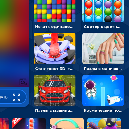
Искать одинаковые блоки и убирать их - головоломка на внимание
Сортер с цветными шариками: размещать в колбах по цвету
Стэк-твист 3D: тапай по шарику, чтобы разбивать платформы
Пазлы с маникюром: собери идеальный рисунок для ногтей
нуть
Пазлы с машинами Форд: собирать картинки и открывать новые
Космический побег: двигать космонавта, чтобы попасть к кораблю