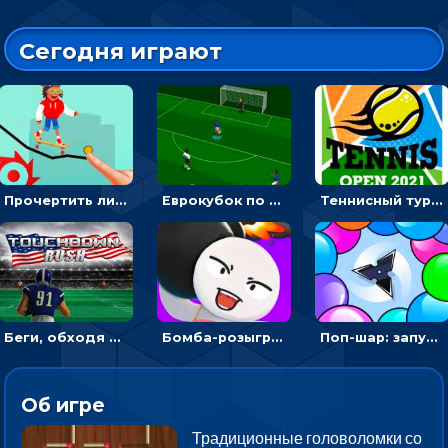
Сегодня играют
Прочертить линию, чтобы проехать на скейте, через преграды к финишу - для мальчиков
Еврокубок по футболу 2021 в 3D: пасуй мяч и бей по воротам соперника
Теннисный турнир: подавать или отбивать шарик ракеткой
Беги, обходя соперников и собирай бонусы - американский футбол
Бомба-розыгрыш: передавай и беги – 3D гиперказуалка
Поп-шар: запускать колючку, чтобы лопать воздушные шарики
Об игре
Традиционные головоломки со