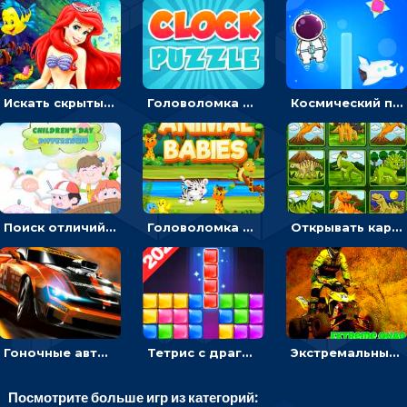
Искать скрытый алфавит на картинках с мультяшными героями - головоломка для детей
Головоломка с часами для детей: читать время по циферблату
Космический побег: двигать космонавта, чтобы попасть к кораблю
Поиск отличий на картинках с детьми - головоломка
Головоломка Звери-малыши: открывай карточки по очереди, чтобы найти одинаковые
Открывать картинки с динозаврами и складывать в пары по памяти - головоломка
Гоночные авто в пазлах: разбей картинку и собери снова
Тетрис с драгоценными камнями: расставляй блоки, чтобы получить линию - головоломка
Экстремальные пазлы с квадроциклами: собирать крутые тачки
Посмотрите больше игр из категорий: