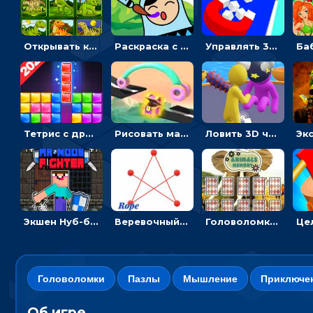
Открывать картинки с динозаврами и складывать в пары по памяти - головоломка
Раскраска с матрешками для девочек
Управлять 3D магнитом, чтобы собирать фигуры и сбрасывать в пропасть
Тетрис с драгоценными камнями: расставляй блоки, чтобы получить линию - головоломка
Рисовать машину и выигрывать гонку - для мальчиков
Ловить 3D человечком своего цвета и собирать драгоценности - гиперказуалка
Экшен Нуб-боец: прыгать через препятствия или бить врагов мечом
Веревочный мастер: двигай узелки и развязывай их
Головоломка с животными: переворачивать карточки, чтобы находить пару
Головоломки
Пазлы
Мышление
Приключе
Об игре