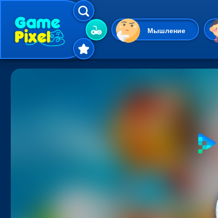
Мышление
Гиперказуальные
Одевалки
Шарики
Маджонг
Кликеры