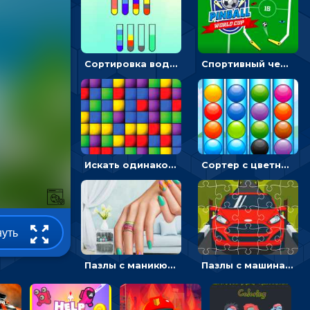
Сортировка воды: разлей жидкость в пробирки по цветам
Спортивный чемпионат по пейнтболу: ударять по ракеткам, чтобы забивать футбольный мяч в ворота
Искать одинаковые блоки и убирать их - головоломка на внимание
Сортер с цветными шариками: размещать в колбах по цвету
нуть
Пазлы с маникюром: собери идеальный рисунок для ногтей
Пазлы с машинами Форд: собирать картинки и открывать новые