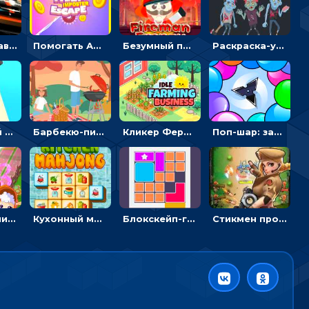
Гоночные авто в пазлах: разбей картинку и собери снова
Помогать Амонг Ас бежать из комнаты через преграды - приключения
Безумный пожарный: направлять шланг, чтобы тушить горящие бревна
Раскраска-ужастик: разукрась зомби и скелетов
Бить битой по шарику, чтобы сбивать кубики с буквами на пути к финишу - 3D
Барбекю-пикник: искать скрытые предметы на картинках - головоломка
Кликер Фермерский бизнес: расти овощи, чтобы богатеть
Поп-шар: запускать колючку, чтобы лопать воздушные шарики
Приключения Клуба Винкс: менять дорожки, чтобы собирать кристаллы
Кухонный маджонг: соединять пары посуды и расчищать поле
Блокскейп-головоломка: двигать блоки, чтобы достать элемент со звездой
Стикмен против Зомби: стрелять в зомби и развивать воина