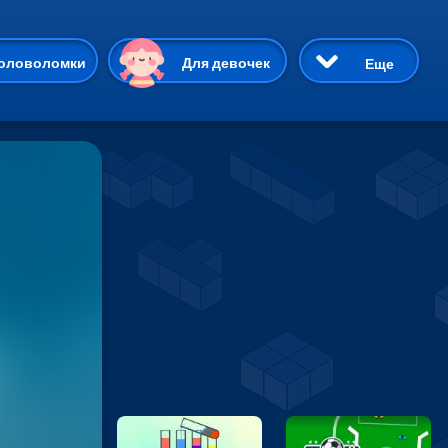
ию
оловоломки
Для девочек
Еще
3D
Приключения
Три в ряд
Пазлы
На двоих
Раскраски
Карточные
Драки
р Кот
Майнкрафт