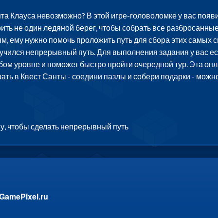
та Клауса невозможно? В этой игре-головоломке у вас появи
ить не один ледяной берег, чтобы собрать все разбросанные
ям, ему нужно помочь проложить путь для сбора этих самых 
лучился непрерывный путь. Для выполнения задания у вас ес
бом уровне и поможет быстро пройти очередной тур. Эта он
ать в Квест Санты - соедини пазлы и собери подарки - мож
ну, чтобы сделать непрерывный путь
GamePixel.ru