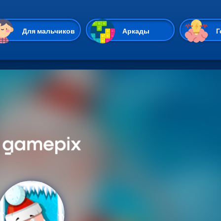
Перейти к основному содержан
Для мальчиков
Аркады
Г
Казуальные
Веселые
Стрелялки
Спортивные
Гонки
Unity
Экшены
Мультиплеер
Симуляторы
Стратегии
ИО
Пасьянс
Леди Баг и Супе