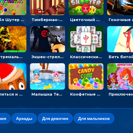
Бабл Шутер в джунглях: стрелять шариками по цветным целям
Тимберман-дровосек: меняй сторону и руби дерево
Цветочный шутер: стрелять пчелками по цветам
Экстремальные пазлы с квадроциклами: собирать крутые тачки
Экшен-стрелялка по зомби: целиться и попадать в бегущих монстров
Классический маджонг на время: находить пары одинаковых плиток, чтобы расчищать поле
Целиться и метать топор в 3D мишени
Малышка Тейлор едет на горячие источники - для девочек
Конфетные кубики: двигать сладости в сторону, чтобы стрелять по целям
ния
Аркады
Для девочек
Для мальчиков