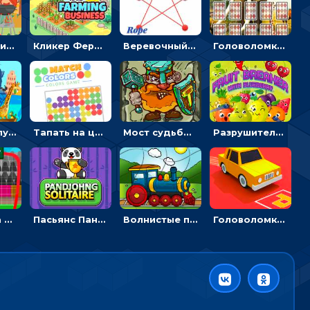
Барбекю-пикник: искать скрытые предметы на картинках - головоломка
Кликер Фермерский бизнес: расти овощи, чтобы богатеть
Веревочный мастер: двигай узелки и развязывай их
Головоломка с животными: переворачивать карточки, чтобы находить пару
Безумное путешествие друзей по миру: собирать пазлы из фото с животными
Тапать на цветные точки, чтобы взрывать одинаковые - три в ряд
Мост судьбы: прыгать по платформам и бить молотом орков
Разрушитель фруктов: стрелять ягодами по ананасам
Вратарь на футбольном поле: тапай, чтобы отбивать мячи в воротах ногами и руками - спортивные
Пасьянс Панджонг: собирать карты по порядку, чтобы очистить поле
Волнистые пазлы с транспортом: собирай картинку из частей
Головоломка Парк-стоянка: рисовать линии, чтобы парковать машины