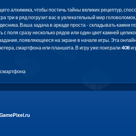
его алхимика, чтобы постичь тайны великих рецептур, спосо
а три в ряд погрузит вас в увлекательный мир головоломок,
есника. Ваша задача в аркаде проста - складывать камни по 
ь с поля сразу несколько рядов или один цвет камней целик
адание, появляющееся на экране в начале игры. Эта онлайн 
пьютера, смартфона или планшета. В игру уже поиграли
408
иг
 смартфона
GamePixel.ru