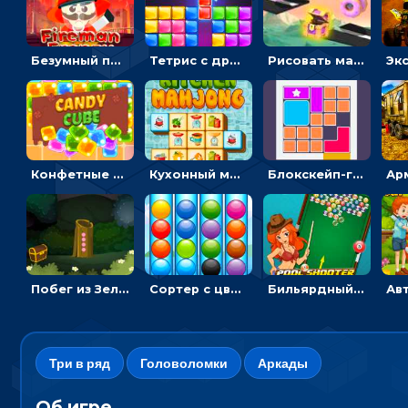
Безумный пожарный: направлять шланг, чтобы тушить горящие бревна
Тетрис с драгоценными камнями: расставляй блоки, чтобы получить линию - головоломка
Рисовать машину и выигрывать гонку - для мальчиков
Конфетные кубики: двигать сладости в сторону, чтобы стрелять по целям
Кухонный маджонг: соединять пары посуды и расчищать поле
Блокскейп-головоломка: двигать блоки, чтобы достать элемент со звездой
Побег из Зеленого парка: решай ребусы, чтобы выбраться на свободу
Сортер с цветными шариками: размещать в колбах по цвету
Бильярдный пул: стрелять шариками, чтобы взрывать одинаковые
Три в ряд
Головоломки
Аркады
Об игре