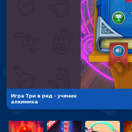
Игра Три в ряд - ученик
алхимика