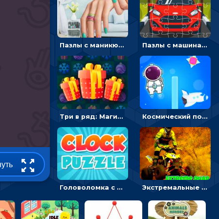
Пазлы с маникюром: собери идеальный рисунок для ногтей
Пазлы с машинами Форд: собирать картинки и открывать новые
Три в ряд: Магические рождественские драгоценности
Космический побег: двигать космонавта, чтобы попасть к кораблю
нуть
Головоломка с часами для детей: читать время по циферблату
Экстремальные пазлы с квадроциклами: собирать крутые тачки