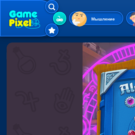
Мышление
Гиперказуальные
Одевалки
Шарики
Маджонг
Кликеры