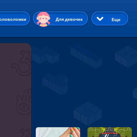
ию
оловоломки
Для девочек
Еще
3D
Приключения
Три в ряд
Пазлы
На двоих
Раскраски
Карточные
Драки
р Кот
Майнкрафт