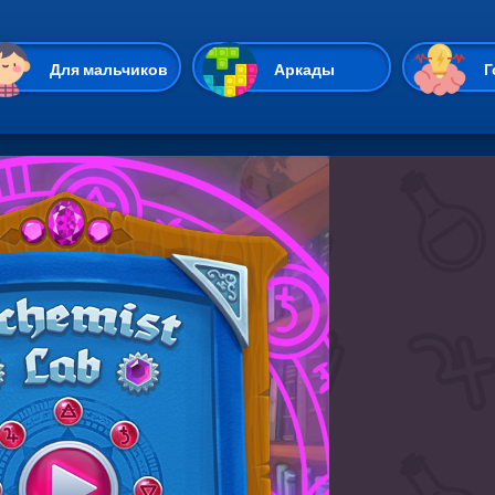
Перейти к основному содержан
Для мальчиков
Аркады
Г
Казуальные
Веселые
Стрелялки
Спортивные
Гонки
Unity
Экшены
Мультиплеер
Симуляторы
Стратегии
ИО
Пасьянс
Леди Баг и Супе