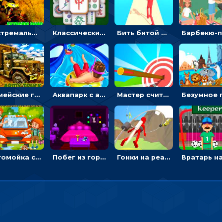
Экстремальные пазлы с квадроциклами: собирать крутые тачки
Классический маджонг на время: находить пары одинаковых плиток, чтобы расчищать поле
Бить битой по шарику, чтобы сбивать кубики с буквами на пути к финишу - 3D
Армейские грузовики в пазлах: собери военную машину
Аквапарк с акулами: жми, чтобы лететь к финишу по волнам
Мастер считать стрелы: увеличивать запас, чтобы поразить больше целей
Автомойка со скрытыми звездами: ищи на время
Побег из горной деревни: решай головоломки, чтобы открыть ворота
Гонки на реактивном ранце: избегать преград, чтобы лететь к финишу