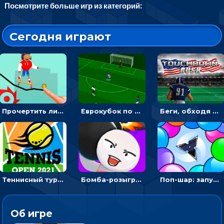
Посмотрите больше игр из категорий:
Сегодня играют
Прочертить линию, чтобы проехать на скейте, через преграды к финишу - для мальчиков
Еврокубок по футболу 2021 в 3D: пасуй мяч и бей по воротам соперника
Беги, обходя соперников и собирай бонусы - американский футбол
Теннисный турнир: подавать или отбивать шарик ракеткой
Бомба-розыгрыш: передавай и беги – 3D гиперказуалка
Поп-шар: запускать колючку, чтобы лопать воздушные шарики
Об игре