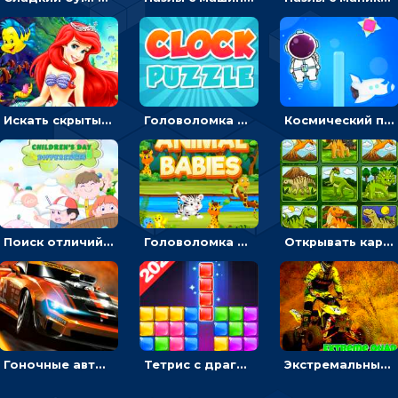
Искать скрытый алфавит на картинках с мультяшными героями - головоломка для детей
Головоломка с часами для детей: читать время по циферблату
Космический побег: двигать космонавта, чтобы попасть к кораблю
Поиск отличий на картинках с детьми - головоломка
Головоломка Звери-малыши: открывай карточки по очереди, чтобы найти одинаковые
Открывать картинки с динозаврами и складывать в пары по памяти - головоломка
Гоночные авто в пазлах: разбей картинку и собери снова
Тетрис с драгоценными камнями: расставляй блоки, чтобы получить линию - головоломка
Экстремальные пазлы с квадроциклами: собирать крутые тачки