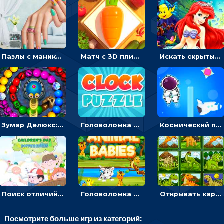
Пазлы с маникюром: собери идеальный рисунок для ногтей
Матч с 3D плитками: раскладывать одинаковые предметы в окошки по три в ряд
Искать скрытый алфавит на картинках с мультяшными героями - головоломка для детей
Зумар Делюкс: бросай шарики с черепашкой, чтобы остановить очередь
Головоломка с часами для детей: читать время по циферблату
Космический побег: двигать космонавта, чтобы попасть к кораблю
Поиск отличий на картинках с детьми - головоломка
Головоломка Звери-малыши: открывай карточки по очереди, чтобы найти одинаковые
Открывать картинки с динозаврами и складывать в пары по памяти - головоломка
Посмотрите больше игр из категорий: