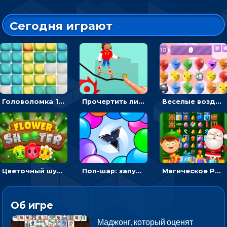
Сегодня играют
Головоломка 10х10
Прочертить линию, чтобы проехать на скейте, через преграды к финишу - для мальчиков
Веселые воздушные шары: соедини одноцветные в линию
Цветочный шутер: стрелять пчелками по цветам
Поп-шар: запускать колючку, чтобы лопать воздушные шарики
Магическое Рождество: соедини три в ряд и выполни задание
Об игре
Маджонг, который оценят