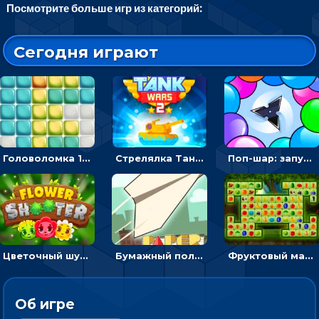
Посмотрите больше игр из категорий:
Сегодня играют
Головоломка 10х10
Стрелялка Танковые войны: бить по танку врага, чтобы уничтожить зло
Поп-шар: запускать колючку, чтобы лопать воздушные шарики
Цветочный шутер: стрелять пчелками по цветам
Бумажный полет: бросай самолетик и собери бонусы
Фруктовый маджонг - найти одинаковые плитки головоломки
Об игре