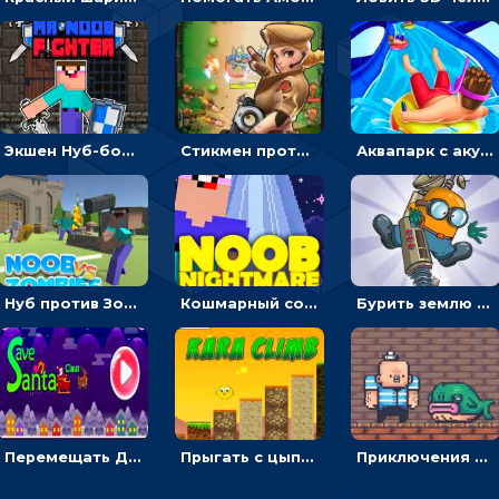
Экшен Нуб-боец: прыгать через препятствия или бить врагов мечом
Стикмен против Зомби: стрелять в зомби и развивать воина
Аквапарк с акулами: жми, чтобы лететь к финишу по волнам
Нуб против Зомби: направлять линию на врага и бить молотом
Кошмарный сон Нуба: балансируй, чтобы выжить
Бурить землю с миньоном, чтобы собирать ископаемые - приключения
Перемещать Деда Мороза с оленями, чтобы стрелять по снеговикам - приключения
Прыгать с цыпленком по столбикам вверх, чтобы собирать время - гиперказуальные
Приключения Пиратские бомбы: собирать взрывчатку, пока не поднялась вода