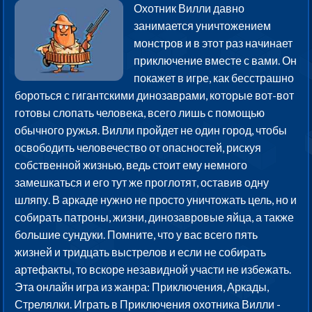
Охотник Вилли давно
занимается уничтожением
монстров и в этот раз начинает
приключение вместе с вами. Он
покажет в игре, как бесстрашно
бороться с гигантскими динозаврами, которые вот-вот
готовы слопать человека, всего лишь с помощью
обычного ружья. Вилли пройдет не один город, чтобы
освободить человечество от опасностей, рискуя
собственной жизнью, ведь стоит ему немного
замешкаться и его тут же проглотят, оставив одну
шляпу. В аркаде нужно не просто уничтожать цель, но и
собирать патроны, жизни, динозавровые яйца, а также
большие сундуки. Помните, что у вас всего пять
жизней и тридцать выстрелов и если не собирать
артефакты, то вскоре незавидной участи не избежать.
Эта онлайн игра из жанра: Приключения, Аркады,
Стрелялки. Играть в Приключения охотника Вилли -