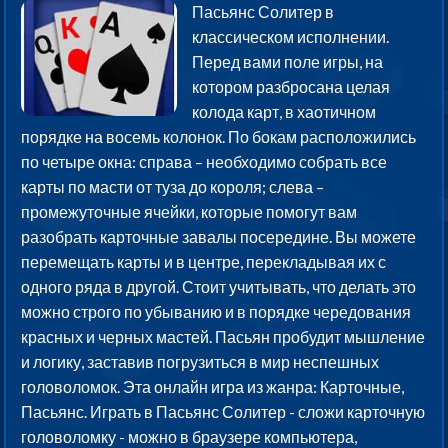
Пасьянс Солитер в
классическом исполнении.
Перед вами поле игры, на
котором разбросана целая
колода карт, в хаотичном
порядке на восемь колонок. По бокам расположились
по четыре окна: справа – необходимо собрать все
карты по масти от туза до короля; слева –
промежуточные ячейки, которые помогут вам
разобрать карточные завалы посередине. Вы можете
перемещать карты и в центре, перекладывая их с
одного ряда в другой. Стоит учитывать, что делать это
можно строго по убыванию и в порядке чередования
красных и черных мастей. Пасьян пробудит мышление
и логику, заставив погрузиться в мир неспешных
головоломок. Эта онлайн игра из жанра: Карточные,
Пасьянс. Играть в Пасьянс Солитер - сложи карточную
головоломку - можно в браузере компьютера,