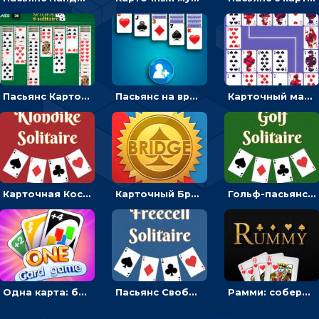
Пасьянс Карточный паук: складывать карты по мастям от короля до туза в колоду
Пасьянс на время: разложить карты по мастям от туза до короля
Карточный маджонг: найти две одинаковые масти и соединить
Карточная Косынка: собрать по масти и сложить в стопки
Карточный Бридж: класть карты по очереди и брать взятки
Гольф-пасьянс: разложить карты в одну стопку
Одна карта: бить одним цветом или цифрой
Пасьянс Свободная ячейка: сложить карты от туза до короля
Рамми: собери комбинации и сбрось карты