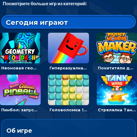
Посмотрите больше игр из категорий:
Сегодня играют
Неоновая геометрия: прыгай через препятствия и собирай шары
Гиперказуалка Летающая чашка кофе: двигаться и собирать кубики сахара
Похитители денег: управляйте друзьями и соберите все мешки с долларами
Пинбол: запускать шарик, чтобы выбивать очки
Головоломка 10х10
Стрелялка Танковые войны: бить по танку врага, чтобы уничтожить зло
Об игре