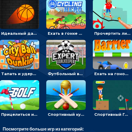
Идеальный данк: направлять пунктир в корзину и попадать мячом
Ехать в гонке на велосипедах через трамплины к финишу на скорость - спортивные
Прочертить линию, чтобы проехать на скейте, через преграды к финишу - для мальчиков
Тапать и удерживать баскетбольный мяч, чтобы попадать в кольца - спортивные
Футбольный вратарь: ловить мяч и отражать атаку соперника - спортивные
Ехать на гоночной машине, чтобы обходить преграды и собирать звезды - для мальчиков
Прицелиться и выстрелить мячиком для гольфа, чтобы попасть в лунку - спортивные
Спортивный кубок по крикету: отражать атаку и ударять по мячику битой
Спортивный Гольф-клуб: бить клюшкой по мячу, чтобы попадать в лунку с флажком
Посмотрите больше игр из категорий: