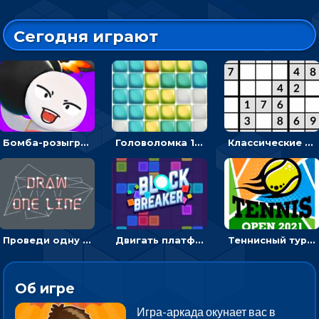
Сегодня играют
Бомба-розыгрыш: передавай и беги – 3D гиперказуалка
Головоломка 10х10
Классические судоку: реши 30 уровней головоломки
Проведи одну линию и повтори фигуру - головоломка
Двигать платформу и отбивать мячики или ловить бонусы
Теннисный турнир: подавать или отбивать шарик ракеткой
Об игре
Игра-аркада окунает вас в