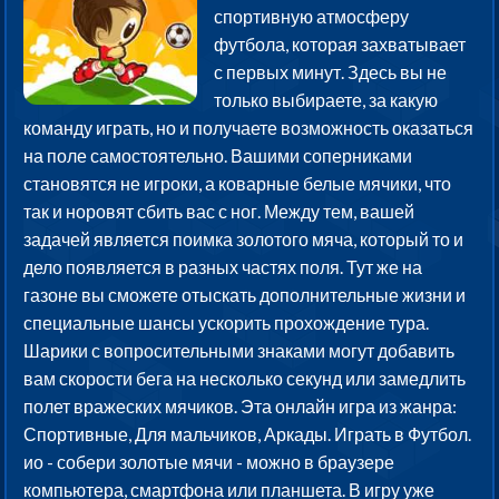
спортивную атмосферу
футбола, которая захватывает
с первых минут. Здесь вы не
только выбираете, за какую
команду играть, но и получаете возможность оказаться
на поле самостоятельно. Вашими соперниками
становятся не игроки, а коварные белые мячики, что
так и норовят сбить вас с ног. Между тем, вашей
задачей является поимка золотого мяча, который то и
дело появляется в разных частях поля. Тут же на
газоне вы сможете отыскать дополнительные жизни и
специальные шансы ускорить прохождение тура.
Шарики с вопросительными знаками могут добавить
вам скорости бега на несколько секунд или замедлить
полет вражеских мячиков. Эта онлайн игра из жанра:
Спортивные, Для мальчиков, Аркады. Играть в Футбол.
ио - собери золотые мячи - можно в браузере
компьютера, смартфона или планшета. В игру уже