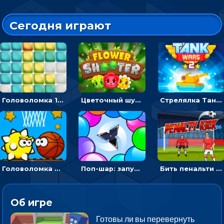
Сегодня играют
Головоломка 10х10
Цветочный шутер: стрелять пчелками по цветам
Стрелялка Танковые войны: бить по танку врага, чтобы уничтожить зло
Головоломка Невероятный баскетбол: проложить путь и отправить мяч в корзину
Поп-шар: запускать колючку, чтобы лопать воздушные шарики
Бить пенальти по воротам или мишеням - спортивная аркада
Об игре
Готовы ли вы перевернуть