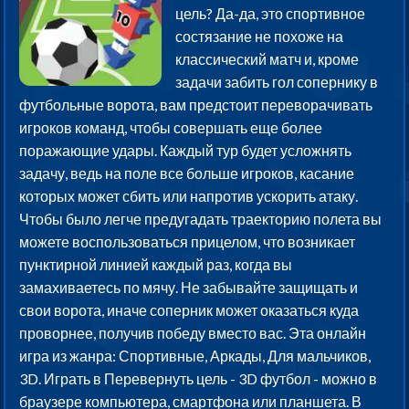
цель? Да-да, это спортивное
состязание не похоже на
классический матч и, кроме
задачи забить гол сопернику в
футбольные ворота, вам предстоит переворачивать
игроков команд, чтобы совершать еще более
поражающие удары. Каждый тур будет усложнять
задачу, ведь на поле все больше игроков, касание
которых может сбить или напротив ускорить атаку.
Чтобы было легче предугадать траекторию полета вы
можете воспользоваться прицелом, что возникает
пунктирной линией каждый раз, когда вы
замахиваетесь по мячу. Не забывайте защищать и
свои ворота, иначе соперник может оказаться куда
проворнее, получив победу вместо вас. Эта онлайн
игра из жанра: Спортивные, Аркады, Для мальчиков,
3D. Играть в Перевернуть цель - 3D футбол - можно в
браузере компьютера, смартфона или планшета. В