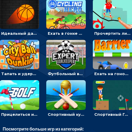
Идеальный данк: направлять пунктир в корзину и попадать мячом
Ехать в гонке на велосипедах через трамплины к финишу на скорость - спортивные
Прочертить линию, чтобы проехать на скейте, через преграды к финишу - для мальчиков
Тапать и удерживать баскетбольный мяч, чтобы попадать в кольца - спортивные
Футбольный вратарь: ловить мяч и отражать атаку соперника - спортивные
Ехать на гоночной машине, чтобы обходить преграды и собирать звезды - для мальчиков
Прицелиться и выстрелить мячиком для гольфа, чтобы попасть в лунку - спортивные
Спортивный кубок по крикету: отражать атаку и ударять по мячику битой
Спортивный Гольф-клуб: бить клюшкой по мячу, чтобы попадать в лунку с флажком
Посмотрите больше игр из категорий: