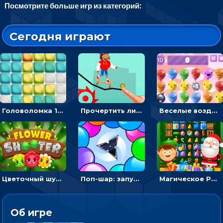
Посмотрите больше игр из категорий:
Сегодня играют
Головоломка 10х10
Прочертить линию, чтобы проехать на скейте, через преграды к финишу - для мальчиков
Веселые воздушные шары: соедини одноцветные в линию
Цветочный шутер: стрелять пчелками по цветам
Поп-шар: запускать колючку, чтобы лопать воздушные шарики
Магическое Рождество: соедини три в ряд и выполни задание
Об игре