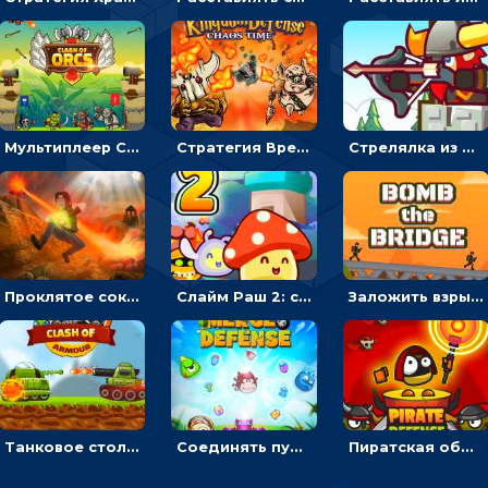
Мультиплеер Столкновение орков: направлять воинов, чтобы покорять башню противника
Стратегия Время Хаоса: расставлять воинов или защищать королевство
Стрелялка из лука Часовой страж: целиться и бить стрелами по скелетам
Проклятое сокровище: расставляй оборону, чтобы защищать камни – стратегия
Слайм Раш 2: ставить оборону, чтобы побеждать захватчиков - для мальчиков
Заложить взрывчатку, чтобы подорвать мост – военная стратегия
Танковое столкновение: запускать танки или захватывать базу противника – стратегия
Соединять пушки, чтобы уничтожать монстров - стратегия
Пиратская оборона: расставлять воинов, чтобы уничтожать нападающих - стратегия