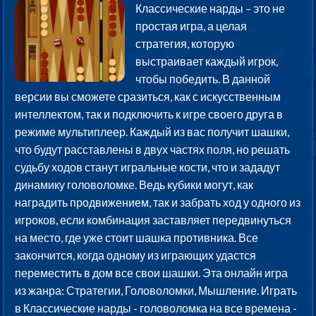
Классические нарды – это не
простая игра, а целая
стратегия, которую
выстраивает каждый игрок,
чтобы победить. В данной
версии вы сможете сразиться, как с искусственным
интеллектом, так и подключить к игре своего друга в
режиме мультиплеер. Каждый из вас получит шашки,
что будут расставлены в двух частях поля, но решать
судьбу ходов станут игральные кости, что и зададут
динамику головоломке. Ведь кубики могут, как
наградить продвижением, так и забрать ход у одного из
игроков, если комбинация заставляет передвинуться
на место, где уже стоит шашка противника. Все
закончится, когда одному из играющих удастся
переместить в дом все свои шашки. Эта онлайн игра
из жанра: Стратегии, Головоломки, Мышление. Играть
в Классические нарды - головоломка на все времена -