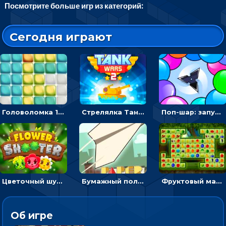
Посмотрите больше игр из категорий:
Сегодня играют
Головоломка 10х10
Стрелялка Танковые войны: бить по танку врага, чтобы уничтожить зло
Поп-шар: запускать колючку, чтобы лопать воздушные шарики
Цветочный шутер: стрелять пчелками по цветам
Бумажный полет: бросай самолетик и собери бонусы
Фруктовый маджонг - найти одинаковые плитки головоломки
Об игре