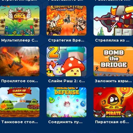
Мультиплеер Столкновение орков: направлять воинов, чтобы покорять башню противника
Стратегия Время Хаоса: расставлять воинов или защищать королевство
Стрелялка из лука Часовой страж: целиться и бить стрелами по скелетам
Проклятое сокровище: расставляй оборону, чтобы защищать камни – стратегия
Слайм Раш 2: ставить оборону, чтобы побеждать захватчиков - для мальчиков
Заложить взрывчатку, чтобы подорвать мост – военная стратегия
Танковое столкновение: запускать танки или захватывать базу противника – стратегия
Соединять пушки, чтобы уничтожать монстров - стратегия
Пиратская оборона: расставлять воинов, чтобы уничтожать нападающих - стратегия