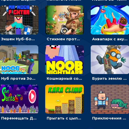
Экшен Нуб-боец: прыгать через препятствия или бить врагов мечом
Стикмен против Зомби: стрелять в зомби и развивать воина
Аквапарк с акулами: жми, чтобы лететь к финишу по волнам
Нуб против Зомби: направлять линию на врага и бить молотом
Кошмарный сон Нуба: балансируй, чтобы выжить
Бурить землю с миньоном, чтобы собирать ископаемые - приключения
Перемещать Деда Мороза с оленями, чтобы стрелять по снеговикам - приключения
Прыгать с цыпленком по столбикам вверх, чтобы собирать время - гиперказуальные
Приключения Пиратские бомбы: собирать взрывчатку, пока не поднялась вода