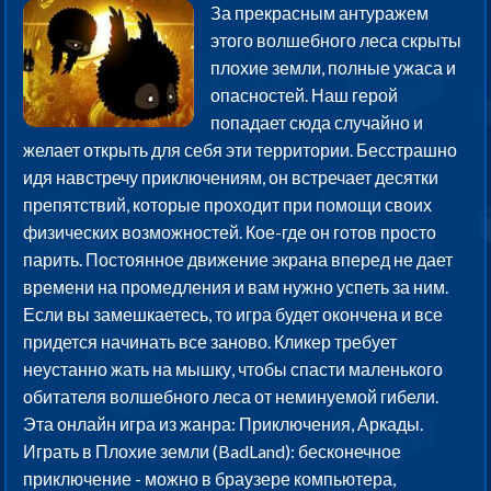
За прекрасным антуражем
этого волшебного леса скрыты
плохие земли, полные ужаса и
опасностей. Наш герой
попадает сюда случайно и
желает открыть для себя эти территории. Бесстрашно
идя навстречу приключениям, он встречает десятки
препятствий, которые проходит при помощи своих
физических возможностей. Кое-где он готов просто
парить. Постоянное движение экрана вперед не дает
времени на промедления и вам нужно успеть за ним.
Если вы замешкаетесь, то игра будет окончена и все
придется начинать все заново. Кликер требует
неустанно жать на мышку, чтобы спасти маленького
обитателя волшебного леса от неминуемой гибели.
Эта онлайн игра из жанра: Приключения, Аркады.
Играть в Плохие земли (BadLand): бесконечное
приключение - можно в браузере компьютера,