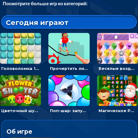
Посмотрите больше игр из категорий:
Сегодня играют
Головоломка 10х10
Прочертить линию, чтобы проехать на скейте, через преграды к финишу - для мальчиков
Веселые воздушные шары: соедини одноцветные в линию
Цветочный шутер: стрелять пчелками по цветам
Поп-шар: запускать колючку, чтобы лопать воздушные шарики
Магическое Рождество: соедини три в ряд и выполни задание
Об игре