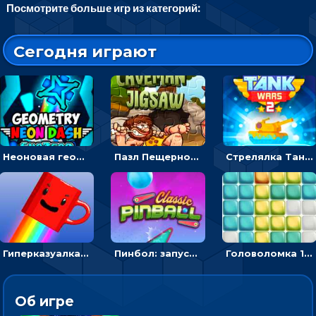
Посмотрите больше игр из категорий:
Сегодня играют
Неоновая геометрия: прыгай через препятствия и собирай шары
Пазл Пещерного человека: сложи фрагменты и получи картинку
Стрелялка Танковые войны: бить по танку врага, чтобы уничтожить зло
Гиперказуалка Летающая чашка кофе: двигаться и собирать кубики сахара
Пинбол: запускать шарик, чтобы выбивать очки
Головоломка 10х10
Об игре