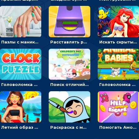
Пазлы с маникюром: собери идеальный рисунок для ногтей
Расставлять резиновые кубики, чтобы делать поп-ит - гиперказуальные
Искать скрытый алфавит на картинках с мультяшными героями - головоломка для детей
Головоломка с часами для детей: читать время по циферблату
Поиск отличий на картинках с детьми - головоломка
Головоломка Звери-малыши: открывай карточки по очереди, чтобы найти одинаковые
Летний образ для подруг: переодевать девочек для прогулки
Раскраска с матрешками для девочек
Помогать Амонг Ас бежать из комнаты через преграды - приключения