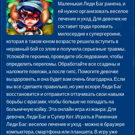
Маленькая Леди Баг ранена, и
ей нужно организовать веселое
лечение и уход. Для девочек не
составит труда проявить
милосердие к супергероине,
которая в таком юном возрасте решила вступить в
неравный бой со злом и получила серьезные травмы.
Успокойте героиню, проведите обследования, чтобы
определить переломы. Обработайте все ссадины и
наложите повязки, а после гипс. Помогите девочке
выздороветь, и она будет вам очень благодарна. Если
вы все сделаете правильно, но уже вскоре Леди Баг
восстановится и отправится оттачивать свои навыки
борьбы с врагами, чтобы больше не попадать на
больничную койку. Эта онлайн игра из жанра: Для
девочек, Леди Баг и Супер Кот. Играть в Раненная
Леди Баг: веселое лечение и уход - можно в браузере
компьютера, смартфона или планшета. В игру уже