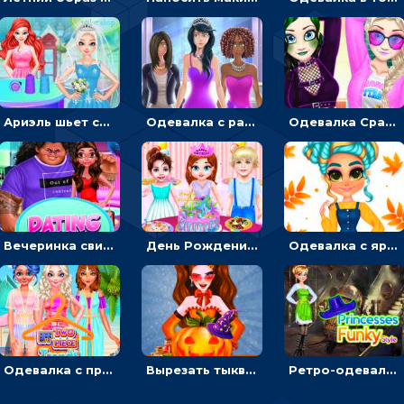
Ариэль шьет свадебные платья для принцесс в салоне - одевалка
Одевалка с разными стилями: переодевать, красить и выигрывать конкурс красоты
Одевалка Сражение для девочек-принцесс: софт против гранжа
Вечеринка свиданий: одевалка для влюбленных
День Рождения Тейлор: печь торт для девочки или наряжать именинницу
Одевалка с яркими осенними нарядами: собирать образ для прогулки
Одевалка с принцессами на пляже
Вырезать тыкву и одевать Харли Квинн - одевалка с карвингом
Ретро-одевалка: Принцессы преображаются в стиле фанк