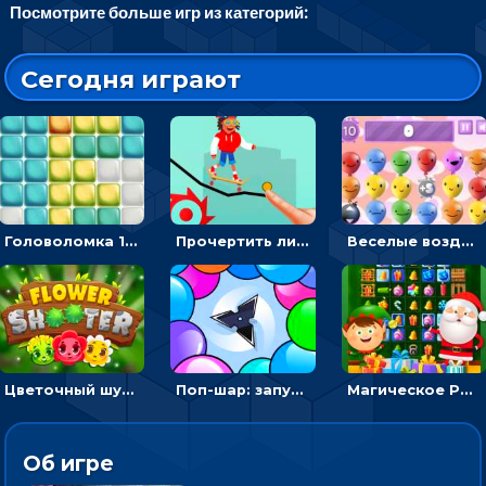
Посмотрите больше игр из категорий:
Сегодня играют
Головоломка 10х10
Прочертить линию, чтобы проехать на скейте, через преграды к финишу - для мальчиков
Веселые воздушные шары: соедини одноцветные в линию
Цветочный шутер: стрелять пчелками по цветам
Поп-шар: запускать колючку, чтобы лопать воздушные шарики
Магическое Рождество: соедини три в ряд и выполни задание
Об игре