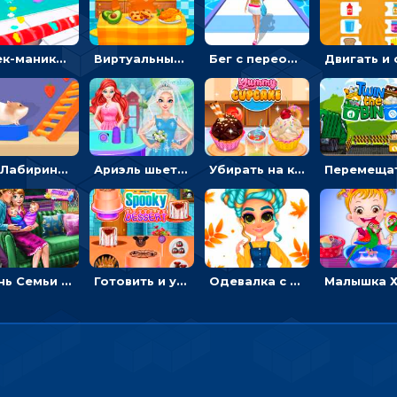
Стек-маникюр для девочек: красить ногти и избегать пил
Виртуальный питомец: ухаживать, кормить, купать рыжего кота
Бег с переодеванием: ловить одежду и повторять модные образы - для девочек
3D Лабиринт хомяка: проходить полосу препятствий, чтобы получать вкусняшки
Ариэль шьет свадебные платья для принцесс в салоне - одевалка
Убирать на кухне, готовить и печь кексы - для девочек
День Семьи Ледяной принцессы: убираться в доме и ухаживать за малышами - для девочек
Готовить и украшать десерт на Хэллоуин - для девочек
Одевалка с яркими осенними нарядами: собирать образ для прогулки