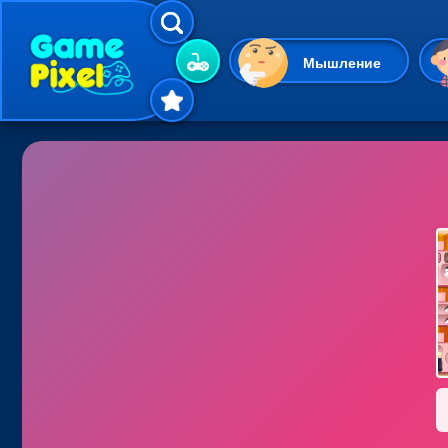
Мышление
Гиперказуальные
Одевалки
Шарики
Маджонг
Кликеры