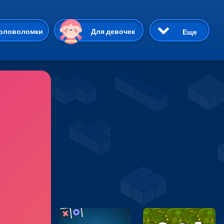
ию
оловоломки
Для девочек
Еще
3D
Приключения
Три в ряд
Пазлы
На двоих
Раскраски
Карточные
Драки
р Кот
Майнкрафт