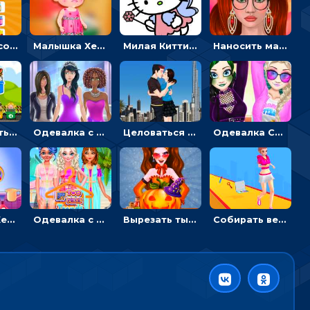
Двигать и соединять пазлы по смыслу - головоломка для детей
Малышка Хейзел заболела ветрянкой: вызывать доктора и лечить
Милая Китти для девочек: поиск отличий на картинках
Наносить макияж и делать прическу для корейской принцессы
Перемещать героя с корзиной или собирать мусор - гиперказуальная
Одевалка с разными стилями: переодевать, красить и выигрывать конкурс красоты
Целоваться или отвлекать прохожих от пары - гиперказуальные
Одевалка Сражение для девочек-принцесс: софт против гранжа
Малышка Хейзел ухаживает за попугаем: лечить и развлекать птичку
Одевалка с принцессами на пляже
Вырезать тыкву и одевать Харли Квинн - одевалка с карвингом
Собирать вещи и преображать девочку, чтобы покорить парня – гиперказуалка