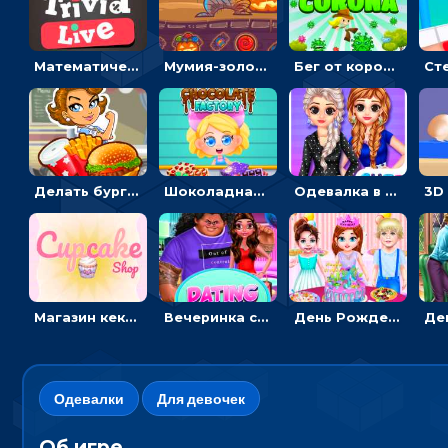
Математическая викторина мультиплеер: решать примеры на время
Мумия-золотоискатель: закидывать бинты, чтобы доставать сокровища
Бег от коронавируса: держать дистанцию, чтобы не заразиться
Делать бургеры, чтобы открывать новые ингредиенты - для девочек
Шоколадная фабрика для девочек: лущить бобы, готовить и украшать сладости
Одевалка в точку и полоску: создавать образы для принцесс и фотографировать
Магазин кексов: повторять сладости с картинки или продавать вкусняшки
Вечеринка свиданий: одевалка для влюбленных
День Рождения Тейлор: печь торт для девочки или наряжать именинницу
Одевалки
Для девочек
Об игре