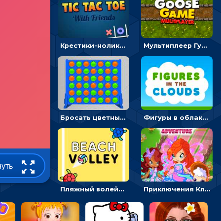
Крестики-нолики мультиплеер: найди соперника и сразись
Мультиплеер Гусь: кидай кости и шагай к финишу
Бросать цветные диски и складывать линии - головоломка
Фигуры в облаках: подбери предмет по очертанию – головоломка
нуть
Пляжный волейбол с черепахами: лови мяч и пасуй сопернику
Приключения Клуба Винкс: менять дорожки, чтобы собирать кристаллы