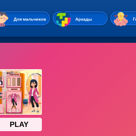
Перейти к основному содержан
Для мальчиков
Аркады
Г
Казуальные
Веселые
Стрелялки
Спортивные
Гонки
Unity
Экшены
Мультиплеер
Симуляторы
Стратегии
ИО
Пасьянс
Леди Баг и Супе