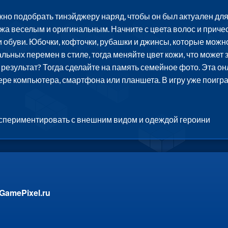
жно подобрать тинэйджеру наряд, чтобы он был актуален дл
жа веселым и оригинальным. Начните с цвета волос и прически
 обуви. Юбочки, кофточки, рубашки и джинсы, которые можно
альных перемен в стиле, тогда меняйте цвет кожи, что може
результат? Тогда сделайте на память семейное фото. Эта онл
ере компьютера, смартфона или планшета. В игру уже поигр
кспериментировать с внешним видом и одеждой героини
GamePixel.ru